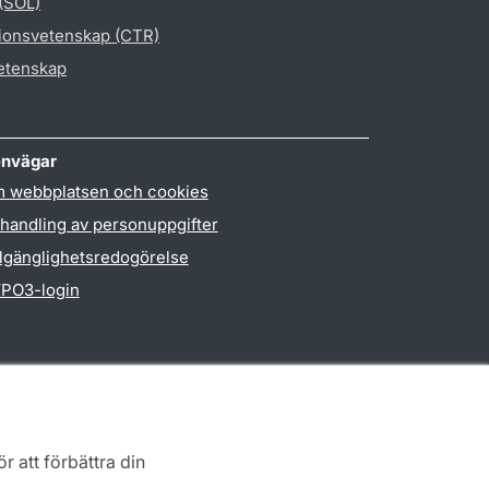
 (SOL)
gionsvetenskap (CTR)
vetenskap
nvägar
 webbplatsen och cookies
handling av personuppgifter
llgänglighetsredogörelse
PO3-login
r att förbättra din