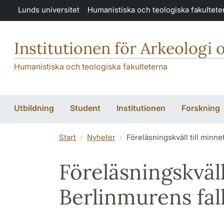
Hoppa till huvudinnehåll
Lunds universitet
Humanistiska och teologiska fakultete
Institutionen för Arkeologi 
Humanistiska och teologiska fakulteterna
Utbildning
Student
Institutionen
Forskning
Start
Nyheter
Föreläsningskväll till minne
Föreläsningskväll
Berlinmurens fal