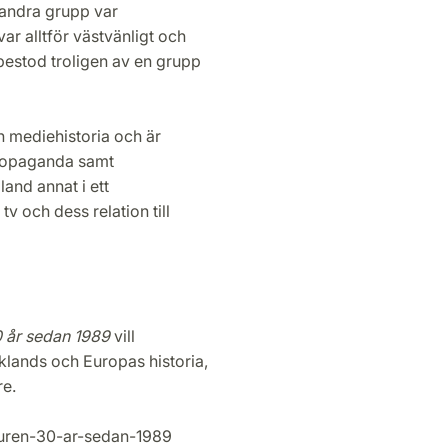
 andra grupp var
ar alltför västvänligt och
 bestod troligen av en grupp
ch mediehistoria och är
 propaganda samt
land annat i ett
v och dess relation till
0 år sedan 1989
vill
lands och Europas historia,
re.
muren-30-ar-sedan-1989