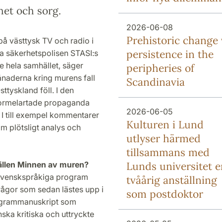
nhet och sorg.
2026-06-08
Prehistoric change 
på västtysk TV och radio i
persistence in the
ka säkerhetspolisen STASI:s
 hela samhället, säger
peripheries of
ånaderna kring murens fall
Scandinavia
ttyskland föll. I den
s formelartade propaganda
2026-06-05
 I till exempel kommentarer
Kulturen i Lund
m plötsligt analys och
utlyser härmed
tillsammans med
ällen Minnen av muren?
Lunds universitet e
s svenskspråkiga program
tvåårig anställning
rågor som sedan lästes upp i
som postdoktor
rogrammanuskript som
ska kritiska och uttryckte