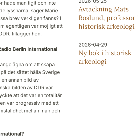
2026-05-25
r hade man tigit och inte
Avtackning Mats
de lyssnarna, säger Marie
Roslund, professor 
ssa brev verkligen fanns? I
historisk arkeologi
 egentligen var möjligt att
DDR, tillägger hon.
2026-04-29
dio Berlin International
Ny bok i historisk
arkeologi
r angelägna om att skapa
 på det sättet hålla Sverige
 en annan bild av
enska bilden av DDR var
ckte att det var en totalitär
den var progressiv med ett
ämställdhet mellan man och
ernational?