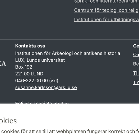
Språk- och litteraturcentrum
Centrum för teologi och reli
Institutionen för utbildnings
Kontakta oss
Ge
Institutionen för Arkeologi och antikens historia
Om
LUX, Lunds universitet
Be
Box 192
Ti
221 00 LUND
046-222 00 00 (vxl)
TY
susanne.karlsson
@
ark.lu
.
se
Följ oss i sociala medier
Facebook
Instagram
okies
cookies för att se till att webbplatsen fungerar korrekt och fö