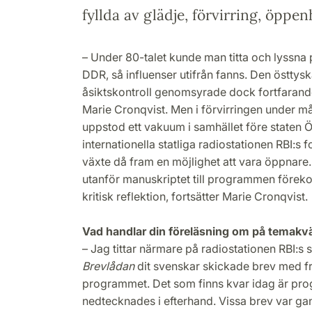
fyllda av glädje, förvirring, öppe
– Under 80-talet kunde man titta och lyssna 
DDR, så influenser utifrån fanns. Den östtys
åsiktskontroll genomsyrade dock fortfarande
Marie Cronqvist. Men i förvirringen under m
uppstod ett vakuum i samhället före staten Ös
internationella statliga radiostationen RBI:
växte då fram en möjlighet att vara öppnare.
utanför manuskriptet till programmen föreko
kritisk reflektion, fortsätter Marie Cronqvist.
Vad handlar din föreläsning om på temakv
– Jag tittar närmare på radiostationen RBI:
Brevlådan
dit svenskar skickade brev med f
programmet. Det som finns kvar idag är p
nedtecknades i efterhand. Vissa brev var gan