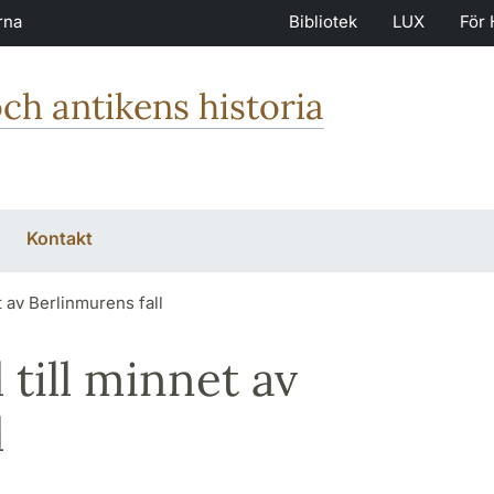
rna
Bibliotek
LUX
För 
och antikens historia
Kontakt
t av Berlinmurens fall
 till minnet av
l