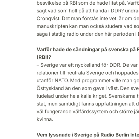
besvikelse på RBI som de hade litat på. Varfö
sagt vad som höll på att hända i DDR? undra
Cronqvist. Det man förstås inte vet, är om de
manuskripten kan man också studera vad som
säga i statlig radio under den här perioden i 
Varför hade de sändningar på svenska på Ra
(RBI)?
– Sverige var ett nyckelland för DDR. De va
relationer till neutrala Sverige och hoppades
utanför NATO. Med programmet ville man ge
Östtyskland än den som gavs i väst. Den sv
tudelad under hela kalla kriget. Svenskarna ty
stat, men samtidigt fanns uppfattningen att 
väl fungerande välfärdssystem och större j
kvinna.
Vem lyssnade i Sverige på Radio Berlin Int