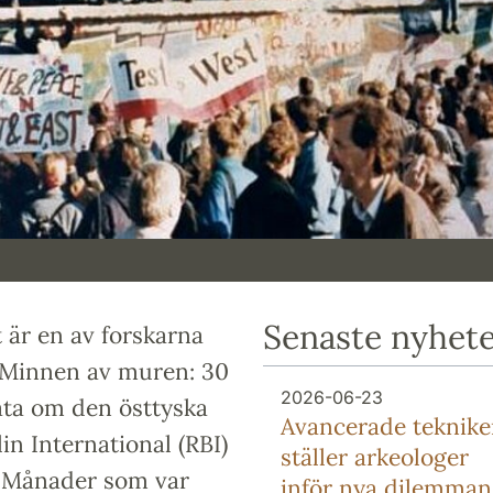
Senaste nyhet
 är en av forskarna
 Minnen av muren: 30
2026-06-23
ata om den östtyska
Avancerade teknike
in International (RBI)
ställer arkeologer
l. Månader som var
inför nya dilemman