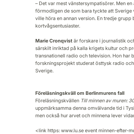
– Det var mest vänstersympatisörer. Men en
förmodligen de som bara tyckte att Sverige v
ville höra en annan version. En tredje grupp
kortvågsentusiaster.
Marie Cronqvist
är forskare i journalistik o
särskilt inriktad på kalla krigets kultur och
transnationell radio och television. Hon har b
forskningsprojekt studerat östtysk radio och t
Sverige.
Föreläsningskväll om Berlinmurens fall
Föreläsningskvällen
Till minnen av muren: 3
uppmärksamma denna omvälvande tid i Tysk
men också hur arvet och minnena lever vida
<link https: www.lu.se event minnen-efter-