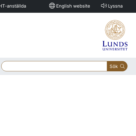
HT-anställda
English website
Lyssna
Sök