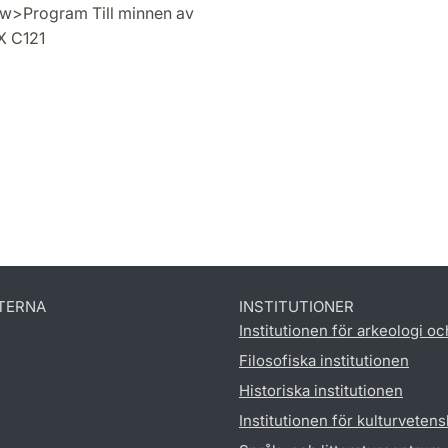
new>Program Till minnen av
UX C121
TERNA
INSTITUTIONER
Institutionen för arkeologi oc
Filosofiska institutionen
Historiska institutionen
Institutionen för kulturveten