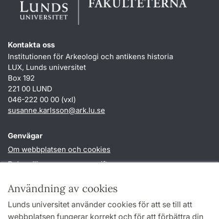
Kontakta oss
Institutionen för Arkeologi och antikens historia
LUX, Lunds universitet
Box 192
221 00 LUND
046-222 00 00 (vxl)
susanne.karlsson
@
ark.lu
.
se
Genvägar
Om webbplatsen och cookies
Behandling av personuppgifter
Tillgänglighetsredogörelse
Användning av cookies
TYPO3-login
Lunds universitet använder cookies för att se till att
webbplatsen fungerar korrekt och för att förbättra din