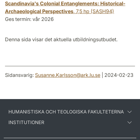
Scandinavia's Colonial Entanglements: Historical-
Archaeological Perspectives
,
7,5 hp
(SASH94)
Ges termin: vår 2026
Denna sida visar det aktuella utbildningsutbudet.
Sidansvarig:
Susanne.Karlsson
@
ark.lu
.
se
| 2024-02-23
HUMANISTISKA OCH TEOLOGISKA FAKULTETERNA
INSTITUTIONER