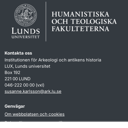
Kontakta oss
Institutionen för Arkeologi och antikens historia
LUX, Lunds universitet
Box 192
221 00 LUND
046-222 00 00 (vxl)
susanne.karlsson
@
ark.lu
.
se
Genvägar
Om webbplatsen och cookies
Behandling av personuppgifter