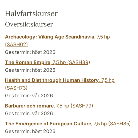
Halvfartskurser
Översiktskurser
Archaeology: Viking Age Scandinavia
,
7,5 hp
(SASH02)
Ges termin: höst 2026
The Roman Empire
,
7,5 hp
(SASH39)
Ges termin: höst 2026
Health and Diet through Human History
,
7,5 hp
(SASH73)
Ges termin: vår 2026
Barbarer och romare
,
7,5 hp
(SASH79)
Ges termin: vår 2026
The Emergence of European Culture
,
7,5 hp
(SASH85)
Ges termin: höst 2026