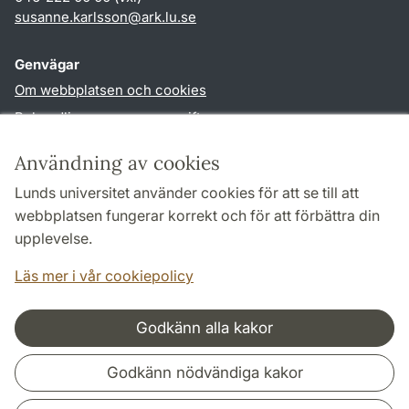
susanne.karlsson
@
ark.lu
.
se
Genvägar
Om webbplatsen och cookies
Behandling av personuppgifter
Tillgänglighetsredogörelse
Användning av cookies
TYPO3-login
Lunds universitet använder cookies för att se till att
webbplatsen fungerar korrekt och för att förbättra din
Följ oss i sociala medier
upplevelse.
Facebook
Instagram
Läs mer i vår cookiepolicy
Godkänn alla kakor
Samarbeten och nätverk
Godkänn nödvändiga kakor