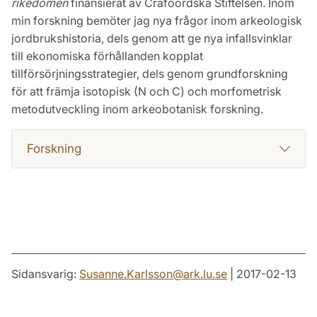
rikedomen
finansierat av Crafoordska Stiftelsen
.
Inom
min forskning bemöter jag nya frågor inom arkeologisk
jordbrukshistoria, dels genom att ge nya infallsvinklar
till ekonomiska förhållanden kopplat
tillförsörjningsstrategier, dels genom grundforskning
för att främja isotopisk (N och C) och morfometrisk
metodutveckling inom arkeobotanisk forskning.
Forskning
Sidansvarig:
Susanne.Karlsson
@
ark.lu
.
se
| 2017-02-13