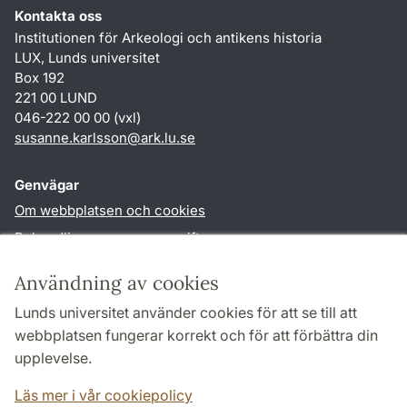
Kontakta oss
Institutionen för Arkeologi och antikens historia
LUX, Lunds universitet
Box 192
221 00 LUND
046-222 00 00 (vxl)
susanne.karlsson
@
ark.lu
.
se
Genvägar
Om webbplatsen och cookies
Behandling av personuppgifter
Tillgänglighetsredogörelse
Användning av cookies
TYPO3-login
Lunds universitet använder cookies för att se till att
webbplatsen fungerar korrekt och för att förbättra din
Följ oss i sociala medier
upplevelse.
Facebook
Instagram
Läs mer i vår cookiepolicy