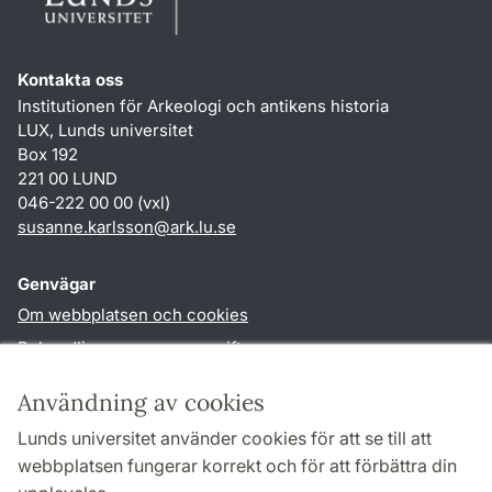
Kontakta oss
Institutionen för Arkeologi och antikens historia
LUX, Lunds universitet
Box 192
221 00 LUND
046-222 00 00 (vxl)
susanne.karlsson
@
ark.lu
.
se
Genvägar
Om webbplatsen och cookies
Behandling av personuppgifter
Tillgänglighetsredogörelse
Användning av cookies
TYPO3-login
Lunds universitet använder cookies för att se till att
webbplatsen fungerar korrekt och för att förbättra din
Följ oss i sociala medier