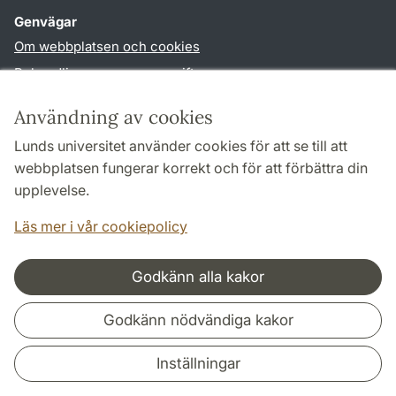
Genvägar
Om webbplatsen och cookies
Behandling av personuppgifter
Tillgänglighetsredogörelse
Användning av cookies
TYPO3-login
Lunds universitet använder cookies för att se till att
webbplatsen fungerar korrekt och för att förbättra din
Följ oss i sociala medier
upplevelse.
Facebook
Instagram
Läs mer i vår cookiepolicy
Godkänn alla kakor
Samarbeten och nätverk
Godkänn nödvändiga kakor
Inställningar