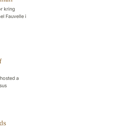
r kring
l Fauvelle i
f
 hosted a
rsus
ds