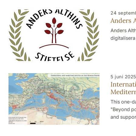
24 septem
Anders A
Anders Alth
digitaliser
5 juni 202
Internat
Mediterr
This one-da
"Beyond po
and suppor