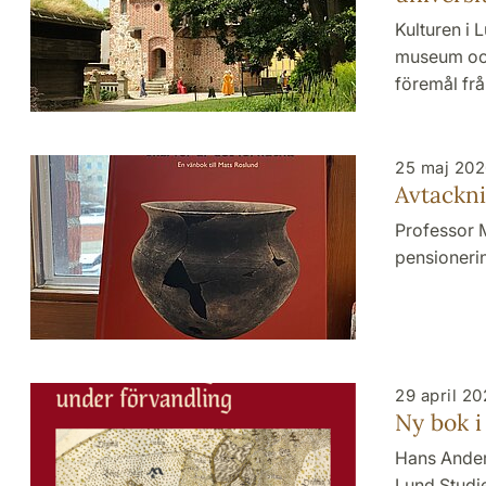
Kulturen i 
museum och 
föremål fr
25 maj 20
Avtackni
Professor 
pensionerin
29 april 2
Ny bok i
Hans Ander
Lund Studie