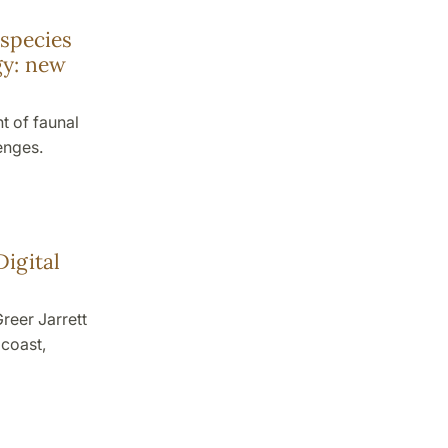
 species
gy: new
t of faunal
enges.
igital
reer Jarrett
 coast,