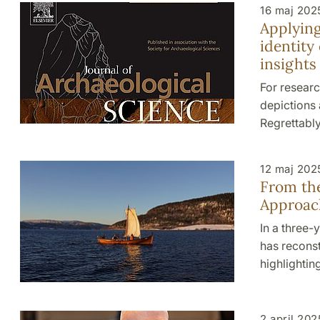
16 maj 202
Applying
identity
insights
For researc
depictions 
Regrettabl
12 maj 202
From the
Approach
In a three-
has reconst
highlightin
2 april 202