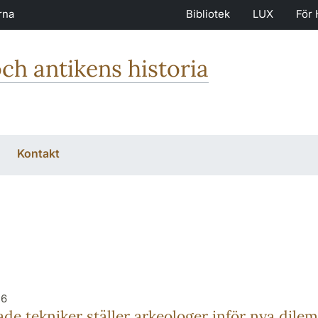
rna
Bibliotek
LUX
För 
och antikens historia
Kontakt
26
de tekniker ställer arkeologer inför nya dil