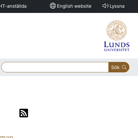
HT-anställda
English website
Lyssna
Sök
emman