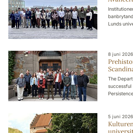
Institution
banbrytande
Lunds univ
8 juni 202
Prehisto
Scandin
The Depart
successful 
Persistence
5 juni 202
Kulture
universi