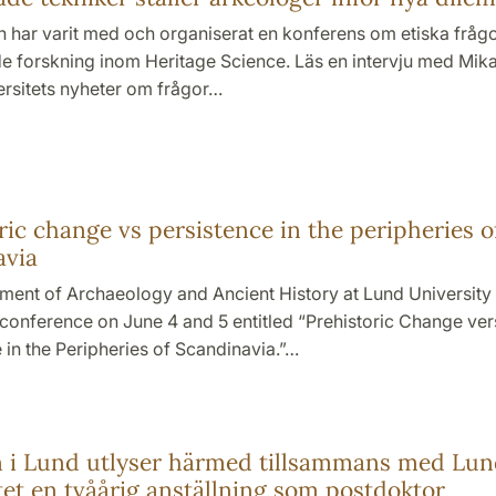
en har varit med och organiserat en konferens om etiska frågo
 forskning inom Heritage Science. Läs en intervju med Mikae
ersitets nyheter om frågor…
6
ric change vs persistence in the peripheries o
avia
ment of Archaeology and Ancient History at Lund University
conference on June 4 and 5 entitled “Prehistoric Change ve
 in the Peripheries of Scandinavia.”…
6
n i Lund utlyser härmed tillsammans med Lun
tet en tvåårig anställning som postdoktor