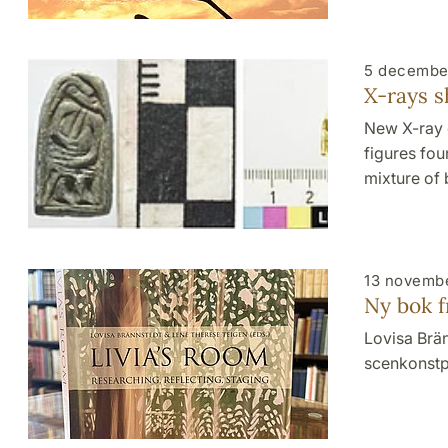
5 decembe
X-rays s
New X-ray 
figures fou
mixture of 
13 novemb
Ny bok f
Lovisa Brän
scenkonstpr