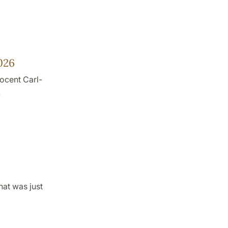
026
docent Carl-
.
hat was just