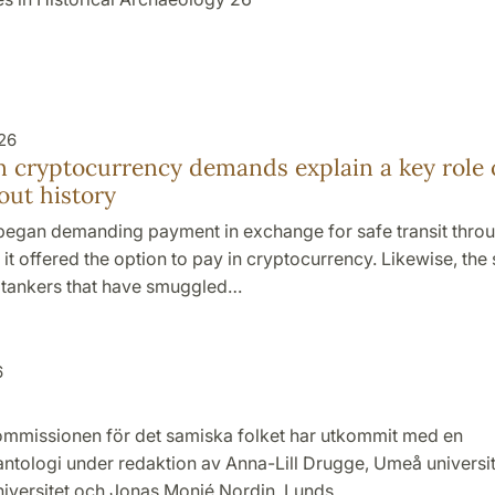
026
 cryptocurrency demands explain a key role
ut history
began demanding payment in exchange for safe transit throug
it offered the option to pay in cryptocurrency. Likewise, th
 tankers that have smuggled…
6
mmissionen för det samiska folket har utkommit med en
ntologi under redaktion av Anna-Lill Drugge, Umeå universi
universitet och Jonas Monié Nordin, Lunds…