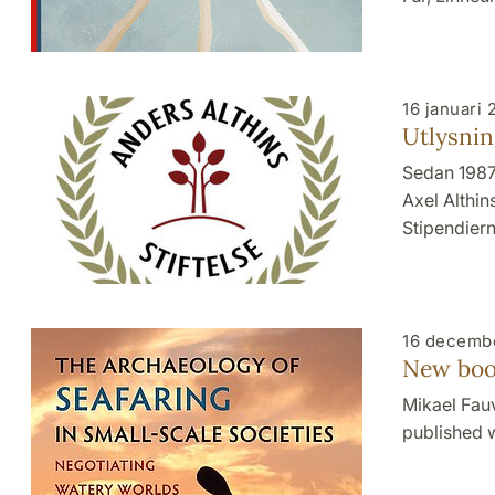
16 januari 
Utlysnin
Sedan 1987 
Axel Althi
Stipendiern
16 decemb
New boo
Mikael Fauv
published w