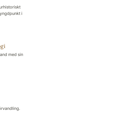
urhistoriskt
tyngdpunkt i
ogi
band med sin
rvandling.