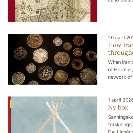
20 april 2
How Iran
througho
When Iran 
of Hormuz, 
network of
1 april 202
Ny bok
Sanningsko
forskningsa
Fur, Linné