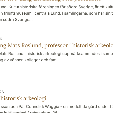
Lund, Kulturhistoriska föreningen för södra Sverige, är ett kult
friluftsmuseum i centrala Lund. I samlingarna, som har sin 
ån södra Sverige…
26
ng Mats Roslund, professor i historisk arkeol
Mats Roslund i historisk arkeologi uppmärksammades i sam
g av vänner, kollegor och familj.
026
 historisk arkeologi
sson och Pär Connelid: Wäggia - en medeltida gård under fö
s in Historical Archaeology 26