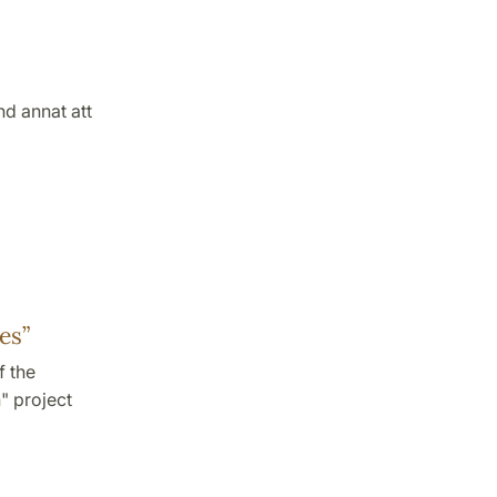
nd annat att
es”
f the
" project