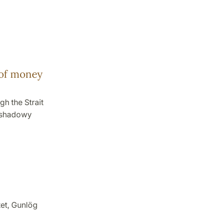
 of money
h the Strait
e shadowy
tet, Gunlög