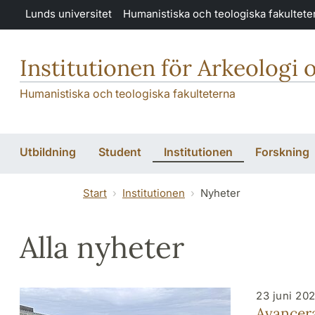
Hoppa till huvudinnehåll
Lunds universitet
Humanistiska och teologiska fakultete
Institutionen för Arkeologi 
Humanistiska och teologiska fakulteterna
Utbildning
Student
Institutionen
Forskning
Start
Institutionen
Nyheter
Alla nyheter
23 juni 20
Avancera