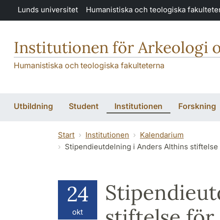
Hoppa till huvudinnehåll
Lunds universitet
Humanistiska och teologiska fakultete
Institutionen för Arkeologi 
Humanistiska och teologiska fakulteterna
Utbildning
Student
Institutionen
Forskning
Start
Institutionen
Kalendarium
Stipendieutdelning i Anders Althins stiftelse
Stipendieut
24
stiftelse fö
okt