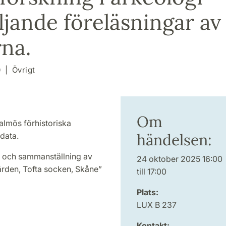
ljande föreläsningar av
rna.
0
Övrigt
Om
almös förhistoriska
händelsen:
sdata.
ys och sammanställning av
24 oktober 2025 16:00
ården, Tofta socken, Skåne”
till 17:00
Plats:
LUX B 237
Kontakt: