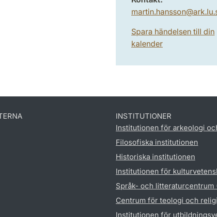
martin.hansson
@
ark.lu
.
Spara händelsen till din
kalender
TERNA
INSTITUTIONER
Institutionen för arkeologi oc
Filosofiska institutionen
Historiska institutionen
Institutionen för kulturveten
Språk- och litteraturcentrum
Centrum för teologi och reli
Institutionen för utbildnings