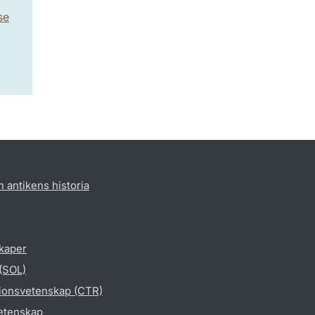
se
h antikens historia
skaper
 (SOL)
gionsvetenskap (CTR)
vetenskap