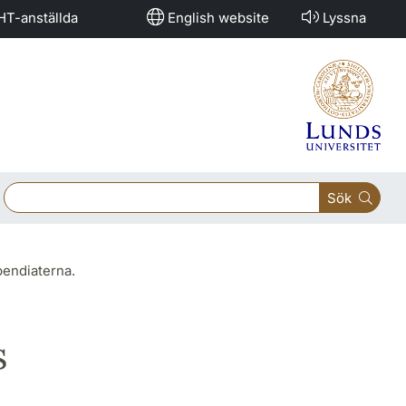
HT-anställda
English website
Lyssna
Sök
pendiaterna.
s