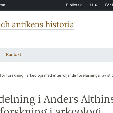
rna
Bibliotek
LUX
För 
och antikens historia
Kontakt
 för forskning i arkeologi med efterföljande föreläsningar av sti
delning i Anders Althin
r forskning i arkeologi