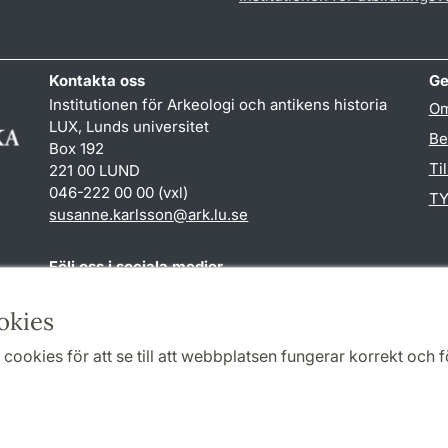
Kontakta oss
Ge
Institutionen för Arkeologi och antikens historia
Om
LUX, Lunds universitet
Be
Box 192
Ti
221 00 LUND
046-222 00 00 (vxl)
TY
susanne.karlsson
@
ark.lu
.
se
Följ oss i sociala medier
Facebook
Instagram
okies
cookies för att se till att webbplatsen fungerar korrekt och fö
Samarbeten och nätverk