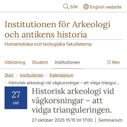
Hoppa till huvudinnehåll
Sök
English website
Institutionen för Arkeologi
och antikens historia
Humanistiska och teologiska fakulteterna
Utbildning
Student
Institutionen
Mer
Forskning
Kontakt
Start
Institutionen
Kalendarium
Historisk arkeologi vid vägkorsningar – att vidga trianguleringen.
Historisk arkeologi vid
27
vägkorsningar – att
okt
vidga trianguleringen.
27 oktober 2025 15:15 till 17:00
Seminarium