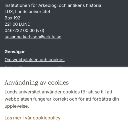
Institutionen för Arkeologi och antikens historia
LUX, Lunds universitet
Box 192
221 00 LUND
046-222 00 00 (vxl)
susanne.karlsson
@
ark.lu
.
se
Genvägar
Om webbplatsen och cookies
Behandling av personuppgifter
Tillgänglighetsredogörelse
Användning av cookies
TYPO3-login
Lunds universitet använder cookies för att se till att
webbplatsen fungerar korrekt och för att förbättra din
Följ oss i sociala medier
upplevelse.
Facebook
Instagram
Läs mer i vår cookiepolicy