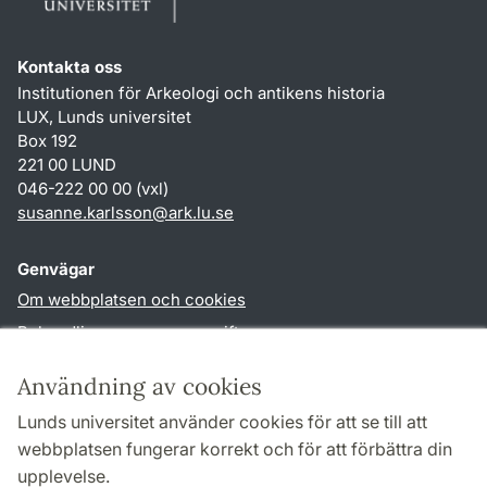
Kontakta oss
Institutionen för Arkeologi och antikens historia
LUX, Lunds universitet
Box 192
221 00 LUND
046-222 00 00 (vxl)
susanne.karlsson
@
ark.lu
.
se
Genvägar
Om webbplatsen och cookies
Behandling av personuppgifter
Tillgänglighetsredogörelse
Användning av cookies
TYPO3-login
Lunds universitet använder cookies för att se till att
webbplatsen fungerar korrekt och för att förbättra din
Följ oss i sociala medier
upplevelse.