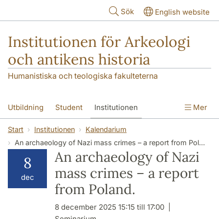
Hoppa till huvudinnehåll
Sök
English website
Institutionen för Arkeologi
och antikens historia
Humanistiska och teologiska fakulteterna
Utbildning
Student
Institutionen
Mer
Forskning
Kontakt
Start
Institutionen
Kalendarium
An archaeology of Nazi mass crimes – a report from Poland.
An archaeology of Nazi
8
mass crimes – a report
dec
from Poland.
8 december 2025 15:15 till 17:00
Seminarium