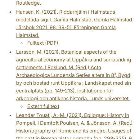
Routledge.
Hansen, K. (2021). Riddarhjälm i Halmstads
medeltida sigill. Gamla Halmstad, Gamla Halmstad
: årsbok 2021, 98, 39-51. Föreningen Gamla
Halmstad.
Fulltext (PDF)
Larsson, M. (2021). Botanical aspects of the
agricultural economy at Uppåkra and surrounding
settlements. I Roslund, M. (Red.) Acta
Archaeologica Lundensia Series altera in 8°, Bygd,
by och bostad runt Uppåkra : Landskapet med sin
centralplats (pp. 149-213). Institutionen för
arkeologi och antikens historia, Lunds universitet.
Extern fulltext
Leander Touati, A.-M. (2021). Epilogue: History in
Pompeii. I Damtoft Poulsen, A. & Jönsson, A. (Red.)
Historiography of Rome and its empire, Usages of
the past in Roman historiography (pp. 298-325), 9.