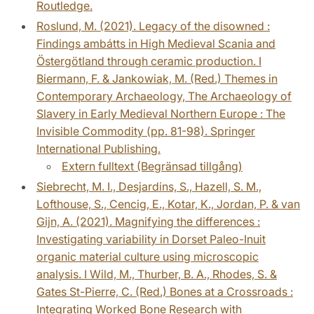
Routledge.
Roslund, M. (2021). Legacy of the disowned :
Findings ambátts in High Medieval Scania and
Östergötland through ceramic production. I
Biermann, F. & Jankowiak, M. (Red.) Themes in
Contemporary Archaeology, The Archaeology of
Slavery in Early Medieval Northern Europe : The
Invisible Commodity (pp. 81-98). Springer
International Publishing.
Extern fulltext (Begränsad tillgång)
Siebrecht, M. I., Desjardins, S., Hazell, S. M.,
Lofthouse, S., Cencig, E., Kotar, K., Jordan, P. & van
Gijn, A. (2021). Magnifying the differences :
Investigating variability in Dorset Paleo-Inuit
organic material culture using microscopic
analysis. I Wild, M., Thurber, B. A., Rhodes, S. &
Gates St-Pierre, C. (Red.) Bones at a Crossroads :
Integrating Worked Bone Research with