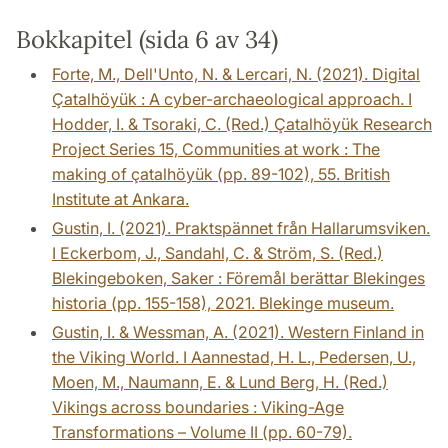
Bokkapitel (sida 6 av 34)
Forte, M., Dell'Unto, N. & Lercari, N. (2021). Digital
Çatalhöyük : A cyber-archaeological approach. I
Hodder, I. & Tsoraki, C. (Red.) Çatalhöyük Research
Project Series 15, Communities at work : The
making of çatalhöyük (pp. 89-102), 55. British
Institute at Ankara.
Gustin, I. (2021). Praktspännet från Hallarumsviken.
I Eckerbom, J., Sandahl, C. & Ström, S. (Red.)
Blekingeboken, Saker : Föremål berättar Blekinges
historia (pp. 155-158), 2021. Blekinge museum.
Gustin, I. & Wessman, A. (2021). Western Finland in
the Viking World. I Aannestad, H. L., Pedersen, U.,
Moen, M., Naumann, E. & Lund Berg, H. (Red.)
Vikings across boundaries : Viking-Age
Transformations – Volume II (pp. 60-79).