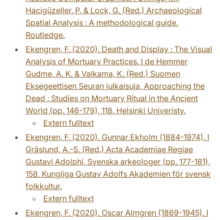
Hacigüzeller, P. & Lock, G. (Red.) Archaeological
Spatial Analysis : A methodological guide.
Routledge.
Ekengren, F. (2020). Death and Display : The Visual
Analysis of Mortuary Practices. I de Hemmer
Gudme, A. K. & Valkama, K. (Red.) Suomen
Eksegeettisen Seuran julkaisuja, Approaching the
Dead : Studies on Mortuary Ritual in the Ancient
World (pp. 146-179), 118. Helsinki Univeristy.
Extern fulltext
Ekengren, F. (2020). Gunnar Ekholm (1884-1974). I
Gräslund, A.-S. (Red.) Acta Academiae Regiae
Gustavi Adolphi, Svenska arkeologer (pp. 177-181),
158. Kungliga Gustav Adolfs Akademien för svensk
folkkultur.
Extern fulltext
Ekengren, F. (2020). Oscar Almgren (1869-1945). I