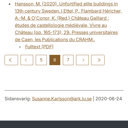
Hansson, M. (2020). Unfortified elite buildings in
13th century Sweden. I Ettel, P., Flambard Héricher,
A.-M. & O'Conor, K. (Red.) Château Gaillard :
études de castellologie médiévale, Vivre au
Château (pp. 165-173), 29. Presses universitaires
de Caen, les Publications du CRAHM..
Fulltext (PDF)
5
6
7
Sidansvarig:
Susanne.Karlsson
@
ark.lu
.
se
| 2020-06-24