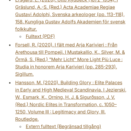
Gräslund, A.-S. (Red.) Acta Academiae Regiae
Gustavi Adolphi, Svenska arkeologer (pp. 113-118),
158. Kungliga Gustav Adolfs Akademien för svensk
folkkultur.
Fulltext (PDF)
Forsell, R. (2020). I fält med Arja Karivieri : Från
Arethousa till Pompeji. I Mustakallio, K., Silver, M. &
Örmä, S. (Red.) "Mehr Licht" More Light Più Luce :
Studia in honorem Arja Karivieri (pp. 285-293).
Sigillum.
Hansson, M. (2020). Building Glory : Elite Palaces
in Early and High Medieval Scandinavia. I Jezierski,
W., Esmark, K., Orning, H. J. & Sigurðsson, J. V.
(Red.) Nordic Elites in Transformation, c. 1050–
1250, Volume III : Legitimacy and Glory, III.
Routledge.
Extern fulltext (Begränsad tillgång)