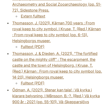
Archaeometry and Social Zooarchaeology (pp. 51-
72). Sidestone Press.
Extern fulltext
Thomasson, J. (2021). Kärnan 700 years : From
royal keep to city symbol. I Kruse, T. (Red.) Kärnan
: From royal keep to city symbol (pp. 6-13).
Helsingborgs museer.
Fulltext (PDF)
Thomasson, J. & Dieden, A. (2021). ”The fortified
castle on the mighty cliff” : The escarpment, the
castle and the town of Helsingborg. I Kruse, T.
(Red.) Kärnan : From royal keep to city symbol (pp.
14-20). Helsingborgs museer.
Fulltext (PDF)
Ödman, A. (2021). Stenar kan tala! : Vä kyrka i
klarare belysning. I Månsson, B.-?. (Red.) Vä kyrka
900 år : 2021 (pp. 55-101). Vä-Skepparslövs