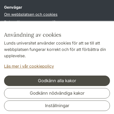
Genvägar
Om webbplatsen och cookies
Behandling av personuppgifter
Tillgänglighetsredogörelse
Användning av cookies
TYPO3-login
Lunds universitet använder cookies för att se till att
webbplatsen fungerar korrekt och för att förbättra din
Följ oss i sociala medier
upplevelse.
Facebook
Instagram
Läs mer i vår cookiepolicy
Godkänn alla kakor
Samarbeten och nätverk
Godkänn nödvändiga kakor
Inställningar