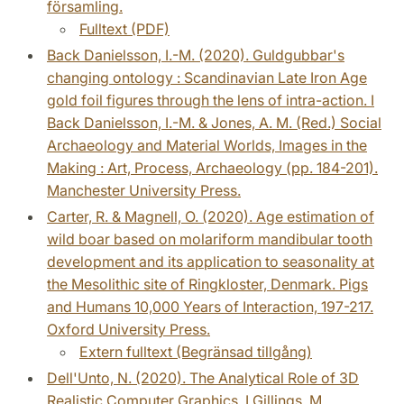
församling.
Fulltext (PDF)
Back Danielsson, I.-M. (2020). Guldgubbar's
changing ontology : Scandinavian Late Iron Age
gold foil figures through the lens of intra-action. I
Back Danielsson, I.-M. & Jones, A. M. (Red.) Social
Archaeology and Material Worlds, Images in the
Making : Art, Process, Archaeology (pp. 184-201).
Manchester University Press.
Carter, R. & Magnell, O. (2020). Age estimation of
wild boar based on molariform mandibular tooth
development and its application to seasonality at
the Mesolithic site of Ringkloster, Denmark. Pigs
and Humans 10,000 Years of Interaction, 197-217.
Oxford University Press.
Extern fulltext (Begränsad tillgång)
Dell'Unto, N. (2020). The Analytical Role of 3D
Realistic Computer Graphics. I Gillings, M.,