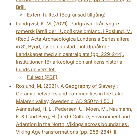
Brill.
Extern fulltext (Begränsad tillgång)
Lundqvist, K. M. (2021). Pärlgravar från yngre
romersk järnålder i Uppåkras omland. I Roslund, M.
(Red.) Acta Archaeologica Lundensia Series altera
in 8°, Bygd, by och bostad runt Uppåkra :
Landskapet med sin centralplats (pp. 229-244).
Institutionen för arkeologi och antikens historia,
Lunds universitet.
Fulltext (PDF)
Roslund, M. (2021). A Geography of Slavery :
Ceramic networks and communities in the Lake
Mälaren valley, Sweden c. AD 950 to 1150. I
Aannestad, H. L., Pedersen, U., Moen, M., Naumann,
E. & Lund Berg, H. (Red.) Culture, Environment and
Adaption in the North, Vikings across boundaries :
Viking Age transformations (pp. 258-284), II.