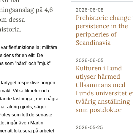
kningsanslag på 4,6
2026-06-08
Prehistoric change 
 om dessa
persistence in the
istoria.
peripheries of
Scandinavia
r flerfunktionella; militära
sidens för en elit. De
2026-06-05
as som ”hård” och ”mjuk”
Kulturen i Lund
utlyser härmed
r fartyget respektive borgen
tillsammans med
makt. Vilka likheter och
Lunds universitet e
ytande fästningar, men några
tvåårig anställning
r aldrig gjorts, säger
som postdoktor
oley som lett de senaste
tet ingår även Martin
2026-05-25
er att fokusera på arbetet