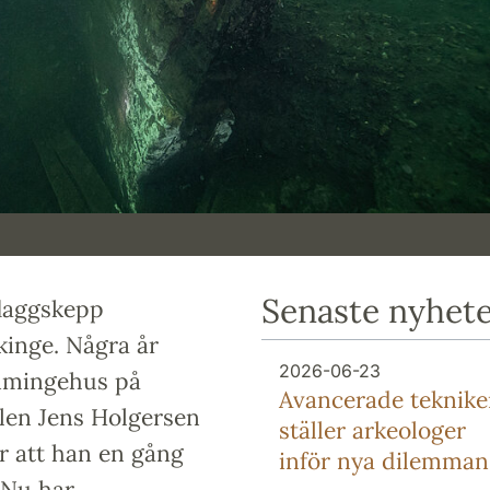
Senaste nyhet
flaggskepp
kinge. Några år
2026-06-23
immingehus på
Avancerade teknike
len Jens Holgersen
ställer arkeologer
r att han en gång
inför nya dilemman
 Nu har