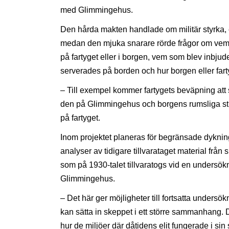
med Glimmingehus.
Den hårda makten handlade om militär styrka, el
medan den mjuka snarare rörde frågor om vem 
på fartyget eller i borgen, vem som blev inbju
serverades på borden och hur borgen eller fartyg
– Till exempel kommer fartygets beväpning att
den på Glimmingehus och borgens rumsliga st
på fartyget.
Inom projektet planeras för begränsade dyknin
analyser av tidigare tillvarataget material från
som på 1930-talet tillvaratogs vid en undersök
Glimmingehus.
– Det här ger möjligheter till fortsatta unders
kan sätta in skeppet i ett större sammanhang. 
hur de miljöer där dåtidens elit fungerade i si