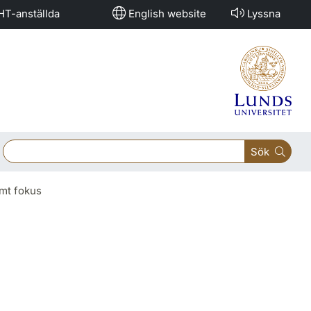
HT-anställda
English website
Lyssna
Sök
amt fokus