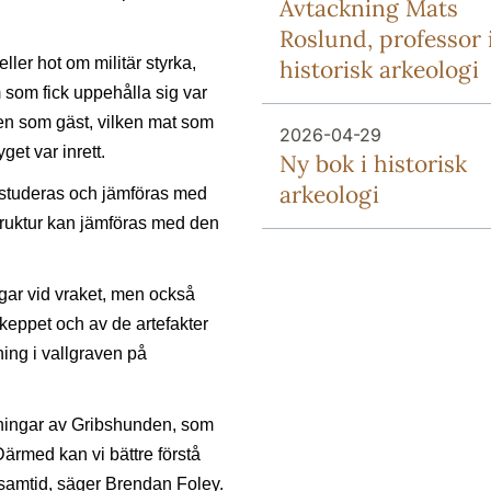
Avtackning Mats
Roslund, professor 
ler hot om militär styrka,
historisk arkeologi
som fick uppehålla sig var
den som gäst, vilken mat som
2026-04-29
et var inrett.
Ny bok i historisk
arkeologi
 studeras och jämföras med
ruktur kan jämföras med den
gar vid vraket, men också
 skeppet och av de artefakter
ning i vallgraven på
ökningar av Gribshunden, som
Därmed kan vi bättre förstå
n samtid, säger Brendan Foley.