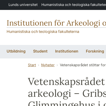
Hoppa till huvudinnehåll
Lunds universitet
Humanistiska och teologiska fakultete
Institutionen för Arkeologi 
Humanistiska och teologiska fakulteterna
Utbildning
Student
Institutionen
Forskning
Start
Nyheter
Vetenskapsrådet stöttar fo
Vetenskapsrådet 
arkeologi – Gri
Glimmingehus i