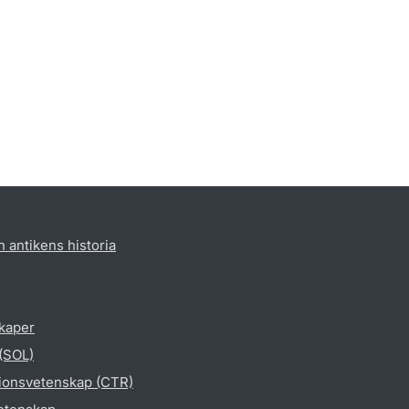
h antikens historia
skaper
 (SOL)
gionsvetenskap (CTR)