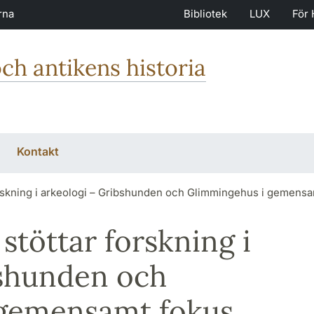
rna
Bibliotek
LUX
För 
och antikens historia
Kontakt
rskning i arkeologi – Gribshunden och Glimmingehus i gemens
stöttar forskning i
bshunden och
 gemensamt fokus