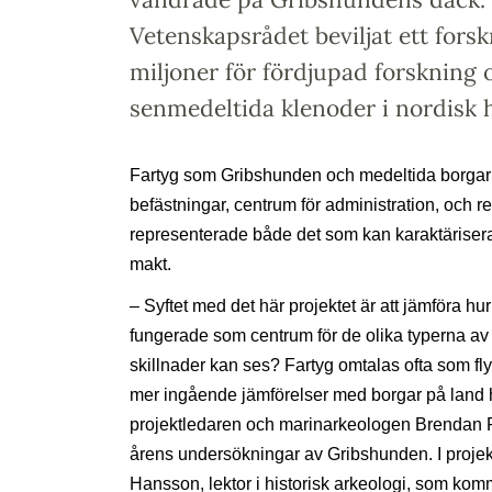
Vetenskapsrådet beviljat ett fors
miljoner för fördjupad forskning
senmedeltida klenoder i nordisk h
Fartyg som Gribshunden och medeltida borgar va
befästningar, centrum för administration, och re
representerade både det som kan karaktäriser
makt.
– Syftet med det här projektet är att jämföra hu
fungerade som centrum för de olika typerna av 
skillnader kan ses? Fartyg omtalas ofta som fl
mer ingående jämförelser med borgar på land ha
projektledaren och marinarkeologen Brendan F
årens undersökningar av Gribshunden. I projek
Hansson, lektor i historisk arkeologi, som komm