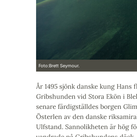
Foto:Brett Seymour.
År 1495 sjönk danske kung Hans 
Gribshunden vid Stora Ekön i Ble
senare färdigställdes borgen Gl
Österlen av den danske riksamira
Ulfstand. Sannolikheten är hög fö
vandrade på Gribshundens däck.