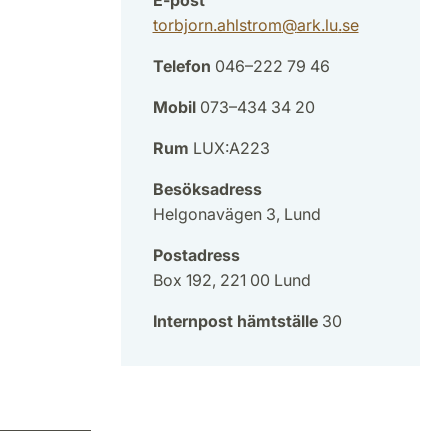
torbjorn.ahlstrom
@
ark.lu
.
se
Telefon
046–222 79 46
Mobil
073–434 34 20
Rum
LUX:A223
Besöksadress
Helgonavägen 3, Lund
Postadress
Box 192, 221 00 Lund
Internpost hämtställe
30