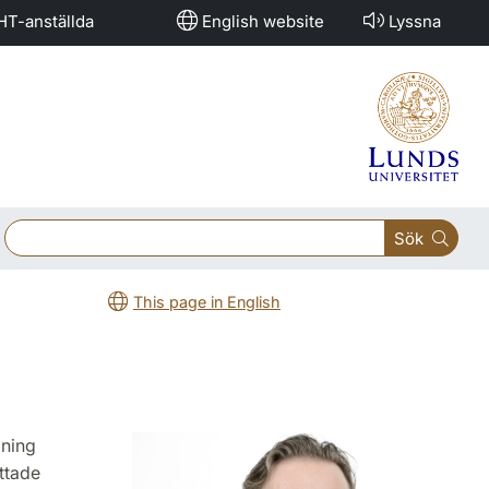
HT-anställda
English website
Lyssna
Sök
This page in English
dning
ttade