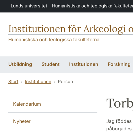
Hoppa till huvudinnehåll
Lunds universitet
Humanistiska och teologiska fakultete
Institutionen för Arkeologi 
Humanistiska och teologiska fakulteterna
Utbildning
Student
Institutionen
Forskning
Start
Institutionen
Person
Torb
Kalendarium
Nyheter
Jag föddes 
påbörjades 