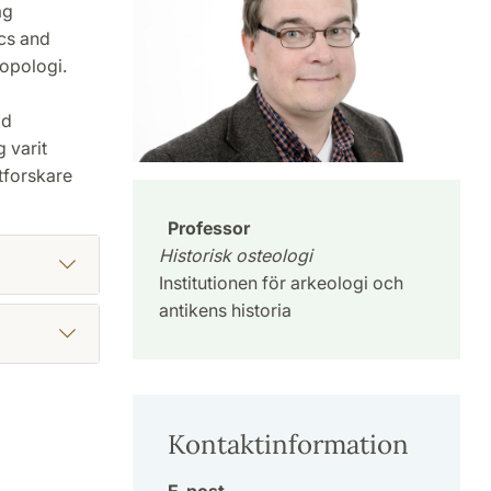
ag
cs and
opologi.
id
 varit
tforskare
Professor
Historisk osteologi
Institutionen för arkeologi och
antikens historia
Kontaktinformation
E-post