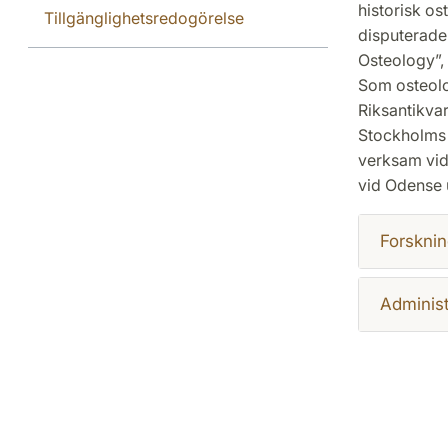
historisk os
Tillgänglighetsredogörelse
disputerade
Osteology”,
Som osteolo
Riksantikvar
Stockholms u
verksam vid
vid Odense u
Forsknin
Administ