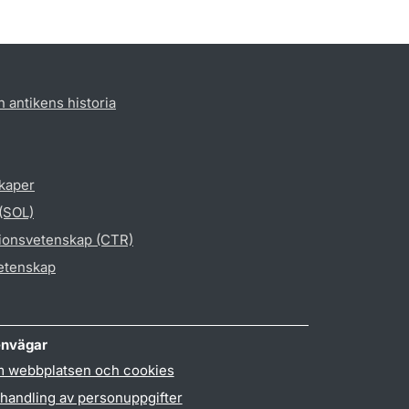
h antikens historia
skaper
 (SOL)
gionsvetenskap (CTR)
vetenskap
nvägar
 webbplatsen och cookies
handling av personuppgifter