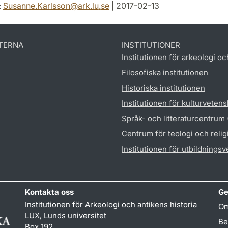
:
Susanne.Karlsson
@
ark.lu
.
se
| 2017-02-13
TERNA
INSTITUTIONER
Institutionen för arkeologi oc
Filosofiska institutionen
Historiska institutionen
Institutionen för kulturveten
Språk- och litteraturcentrum
Centrum för teologi och reli
Institutionen för utbildnings
Kontakta oss
Ge
Institutionen för Arkeologi och antikens historia
Om
LUX, Lunds universitet
Be
Box 192