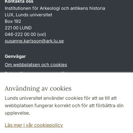
Kontakta oss
Institutionen för Arkeologi och antikens historia
LUX, Lunds universitet
Box 192
221 00 LUND
046-222 00 00 (vxl)
susanne.karlsson
@
ark.lu
.
se
Genvägar
Om webbplatsen och cookies
Behandling av personuppgifter
Tillgänglighetsredogörelse
Användning av cookies
TYPO3-login
Lunds universitet använder cookies för att se till att
webbplatsen fungerar korrekt och för att förbättra din
Följ oss i sociala medier
upplevelse.
Facebook
Instagram
Läs mer i vår cookiepolicy