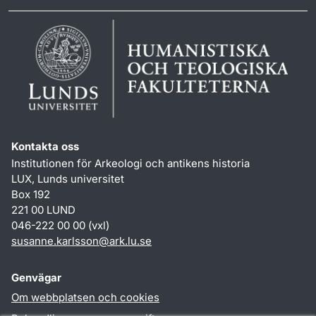
Kontakta oss
Institutionen för Arkeologi och antikens historia
LUX, Lunds universitet
Box 192
221 00 LUND
046-222 00 00 (vxl)
susanne.karlsson
@
ark.lu
.
se
Genvägar
Om webbplatsen och cookies