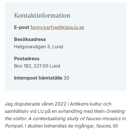
Kontaktinformation
E-post
fanny.karfve
@
klass.lu
.
se
Besöksadress
Helgonavägen 3, Lund
Postadress
Box 192, 221 00 Lund
Internpost hämtställe
30
Jag disputerade våren 2022 i Antikens kultur och
samhällsliv vid LU på en avhandling med titeln
Greeting
the visitor. A contextualising study of fauces-mosaics in
Pompeii.
I
s
tudien behandlas de ingångar,
fauces
, till