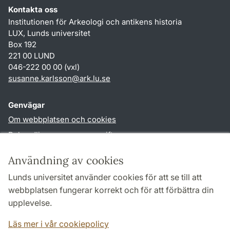
Kontakta oss
Institutionen för Arkeologi och antikens historia
LUX, Lunds universitet
Box 192
221 00 LUND
046-222 00 00 (vxl)
susanne.karlsson
@
ark.lu
.
se
Genvägar
Om webbplatsen och cookies
Behandling av personuppgifter
Tillgänglighetsredogörelse
Användning av cookies
TYPO3-login
Lunds universitet använder cookies för att se till att
webbplatsen fungerar korrekt och för att förbättra din
Följ oss i sociala medier
upplevelse.
Facebook
Instagram
Läs mer i vår cookiepolicy