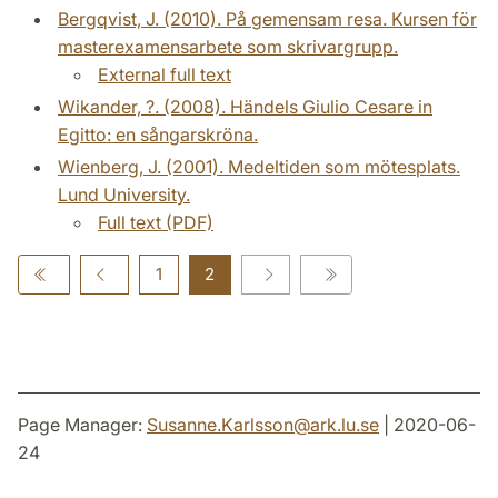
Bergqvist, J. (2010). På gemensam resa. Kursen för
masterexamensarbete som skrivargrupp.
External full text
Wikander, ?. (2008). Händels Giulio Cesare in
Egitto: en sångarskröna.
Wienberg, J. (2001). Medeltiden som mötesplats.
Lund University.
Full text (PDF)
1
2
Page Manager:
Susanne.Karlsson
@
ark.lu
.
se
| 2020-06-
24