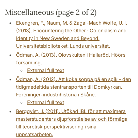
Miscellaneous (page 2 of 2)
Ekengren, F., Naum, M. & Zagal-Mach Wolfe, U. I.
(2013). Encountering the Other : Colonialism and
Identity in New Sweden and Beyond.
Universitetsbiblioteket, Lunds universitet.
Ödman, A. (2013). Olovskulten i Hallaröd. Höörs
församling.
External full text
Ödman, A. (2012). Att koka soppa på en spik - den
tidigmedeltida stentransporten till Domkyrkan.
Föreningen industrihistoria i Skåne.
External full text
Bergqvist, J. (2011). Utökad IBL för att maximera
masterstudenters djupförståelse av och förmåga
till teoretisk perspektivisering i sina
uppsatsarbeten.