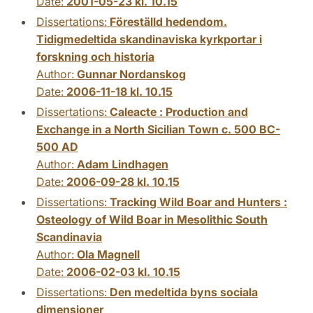
Date:
2001-05-23 kl. 10.15
Dissertations:
Föreställd hedendom.
Tidigmedeltida skandinaviska kyrkportar i
forskning och historia
Author:
Gunnar Nordanskog
Date:
2006-11-18 kl. 10.15
Dissertations:
Caleacte : Production and
Exchange in a North Sicilian Town c. 500 BC-
500 AD
Author:
Adam Lindhagen
Date:
2006-09-28 kl. 10.15
Dissertations:
Tracking Wild Boar and Hunters :
Osteology of Wild Boar in Mesolithic South
Scandinavia
Author:
Ola Magnell
Date:
2006-02-03 kl. 10.15
Dissertations:
Den medeltida byns sociala
dimensioner