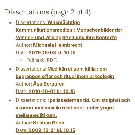
Dissertations (page 2 of 4)
Dissertations:
Wirkmächtige
Kommunikationsmedien : Menschenbilder der
Vendel- und Wikingerzeit und ihre Kontexte
Author:
Michaela Helmbrecht
Date:
2011-06-03 kl. 10.15
Full text (PDF)
Dissertations:
Med kärret som källa : om
begreppen offer och ritual inom arkeologin
Author:
Åsa Berggren
Date:
2010-10-01 kl. 10.15
Dissertations:
I palissadernas tid. Om stolphål och
skärvor och sociala relationer under yngre
mellanneolitikum.
Author:
Kristian Brink
Date:
2009-12-21 kl. 10.15