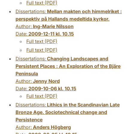
Full text (PDF)
Dissertations:
Mellan makten och himmelriket :
perspektiv på Hallands medeltida kyrkor.
Author:
Ing-Marie Nilsson
Date:
2009-12-11 kl. 10.15
Full text (PDF)
Full text (PDF)
Dissertations:
Changing Landscapes and
Persistent Places : An Exploration of the Bjäre
Peninsula
Author:
Jenny Nord
Date:
2009-10-06 kl. 10.15
Full text (PDF)
Dissertations:
Lithics in the Scandinavian Late
Bronze Age. Sociotechnical change and
Persistence
Author:
Anders Högberg