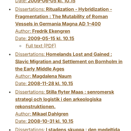
Date:
2009-06-05 kl. 10.15
Dissertations:
Ritualization - Hybridization -
Fragmentation : The Mutability of Roman
Vessels in Germania Magna AD 1–400
Author:
Fredrik Ekengren
Date:
2009-05-15 kl. 10.15
Full text (PDF)
Dissertations:
Homelands Lost and Gained :
Slavic Migration and Settlement on Bornholm in
the Early Middle Ages
Author:
Magdalena Naum
Date:
2008-11-28 kl. 10.15
Dissertations:
Stilla flyter Maas : senromersk
strategi och logistik i den arkeologiska
rekonstruktionen.
Author:
Mikael Dahlgren
Date:
2008-10-31 kl. 10.15
Dissertations:
I stadens skugga : den medeltida