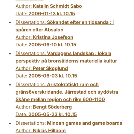
Author:
Katalin Schmidt Sabo
Date:
2006-01-13 kl. 10.15
Dissertations:
Sökandet efter en tidsanda : i
spåren efter Absalon
Author:
Kristina Josefson
Date:
2005-06-10 kl. 10.15
Dissertations:
Vardagens landskap : lokala
perspektiv på bronsålderns materiella kultur
Author:
Peter Skoglund
Date:
2005-06-03 kl. 10.15
Dissertations:
Aristokratiskt rum och
gränsöverskridande. Järrestad och sydöstra
Skåne mellan region och rike 600-1100
Author:
Bengt Söderberg
Date:
2005-05-23 kl. 10.15
Dissertations:
Minoan games and game boards
Author:
Niklas Hillbom