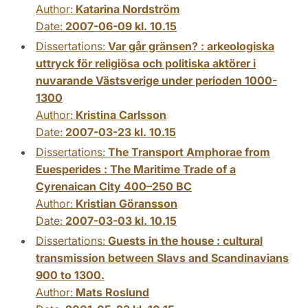
Author:
Katarina Nordström
Date:
2007-06-09 kl. 10.15
Dissertations:
Var går gränsen? : arkeologiska
uttryck för religiösa och politiska aktörer i
nuvarande Västsverige under perioden 1000-
1300
Author:
Kristina Carlsson
Date:
2007-03-23 kl. 10.15
Dissertations:
The Transport Amphorae from
Euesperides : The Maritime Trade of a
Cyrenaican City 400–250 BC
Author:
Kristian Göransson
Date:
2007-03-03 kl. 10.15
Dissertations:
Guests in the house : cultural
transmission between Slavs and Scandinavians
900 to 1300.
Author:
Mats Roslund