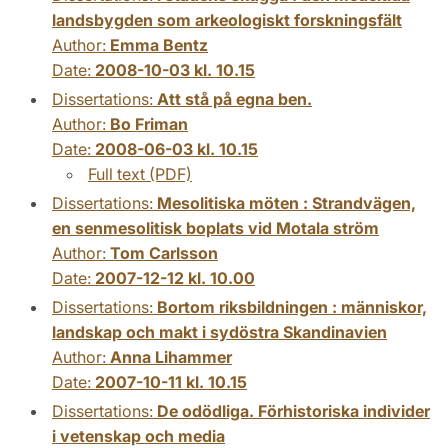
landsbygden som arkeologiskt forskningsfält
Author:
Emma Bentz
Date:
2008-10-03 kl. 10.15
Dissertations:
Att stå på egna ben.
Author:
Bo Friman
Date:
2008-06-03 kl. 10.15
Full text (PDF)
Dissertations:
Mesolitiska möten : Strandvägen,
en senmesolitisk boplats vid Motala ström
Author:
Tom Carlsson
Date:
2007-12-12 kl. 10.00
Dissertations:
Bortom riksbildningen : människor,
landskap och makt i sydöstra Skandinavien
Author:
Anna Lihammer
Date:
2007-10-11 kl. 10.15
Dissertations:
De odödliga. Förhistoriska individer
i vetenskap och media