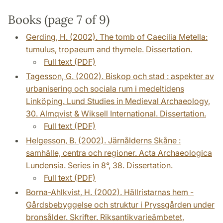
Books (page 7 of 9)
Gerding, H. (2002). The tomb of Caecilia Metella:
tumulus, tropaeum and thymele. Dissertation.
Full text (PDF)
Tagesson, G. (2002). Biskop och stad : aspekter av
urbanisering och sociala rum i medeltidens
Linköping. Lund Studies in Medieval Archaeology,
30. Almqvist & Wiksell International. Dissertation.
Full text (PDF)
Helgesson, B. (2002). Järnålderns Skåne :
samhälle, centra och regioner. Acta Archaeologica
Lundensia. Series in 8°, 38. Dissertation.
Full text (PDF)
Borna-Ahlkvist, H. (2002). Hällristarnas hem -
Gårdsbebyggelse och struktur i Pryssgården under
bronsålder. Skrifter. Riksantikvarieämbetet,