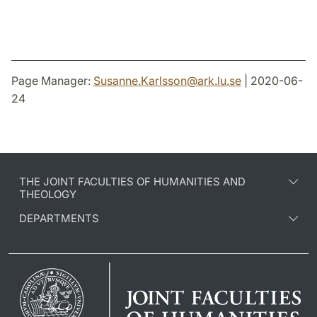
Page Manager:
Susanne.Karlsson
@
ark.lu
.
se
| 2020-06-
24
THE JOINT FACULTIES OF HUMANITIES AND
THEOLOGY
DEPARTMENTS