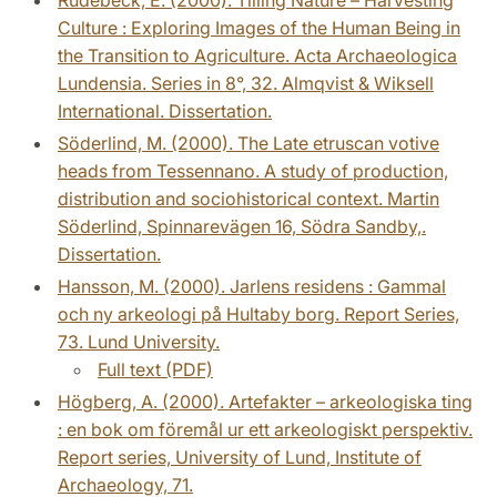
Culture : Exploring Images of the Human Being in
the Transition to Agriculture. Acta Archaeologica
Lundensia. Series in 8°, 32. Almqvist & Wiksell
International. Dissertation.
Söderlind, M. (2000). The Late etruscan votive
heads from Tessennano. A study of production,
distribution and sociohistorical context. Martin
Söderlind, Spinnarevägen 16, Södra Sandby,.
Dissertation.
Hansson, M. (2000). Jarlens residens : Gammal
och ny arkeologi på Hultaby borg. Report Series,
73. Lund University.
Full text (PDF)
Högberg, A. (2000). Artefakter – arkeologiska ting
: en bok om föremål ur ett arkeologiskt perspektiv.
Report series, University of Lund, Institute of
Archaeology, 71.