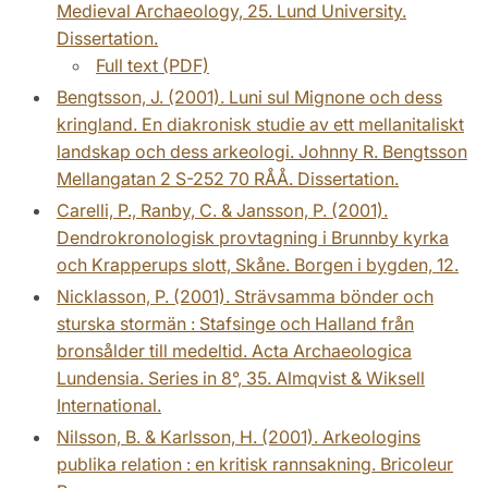
Medieval Archaeology, 25. Lund University.
Dissertation.
Full text (PDF)
Bengtsson, J. (2001). Luni sul Mignone och dess
kringland. En diakronisk studie av ett mellanitaliskt
landskap och dess arkeologi. Johnny R. Bengtsson
Mellangatan 2 S-252 70 RÅÅ. Dissertation.
Carelli, P., Ranby, C. & Jansson, P. (2001).
Dendrokronologisk provtagning i Brunnby kyrka
och Krapperups slott, Skåne. Borgen i bygden, 12.
Nicklasson, P. (2001). Strävsamma bönder och
sturska stormän : Stafsinge och Halland från
bronsålder till medeltid. Acta Archaeologica
Lundensia. Series in 8°, 35. Almqvist & Wiksell
International.
Nilsson, B. & Karlsson, H. (2001). Arkeologins
publika relation : en kritisk rannsakning. Bricoleur