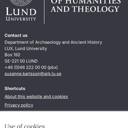
Contact us
Department of Archaeology and Ancient History
LUX, Lund University
Box 192
SE-221 00 LUND
+46 (0)46 222 00 00 (pbx)
susanne.karlsson
@
ark.lu
.
se
Shortcuts
About this website and cookies
Privacy policy
Accessibility
TYPO3-login
Use of cookies