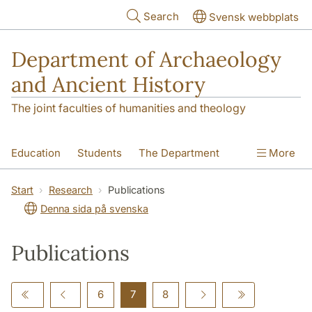
Skip to main content
Search
Svensk webbplats
Department of Archaeology
and Ancient History
The joint faculties of humanities and theology
Education
Students
The Department
More
Research
Contact
Start
Research
Publications
Denna sida på svenska
Publications
6
7
8