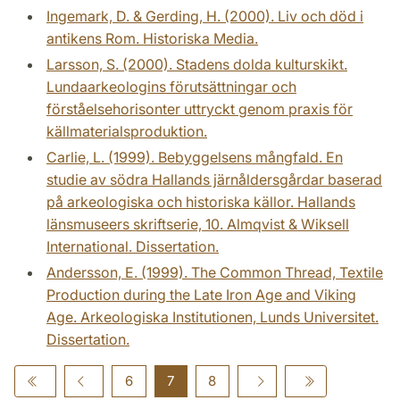
Ingemark, D. & Gerding, H. (2000). Liv och död i
antikens Rom. Historiska Media.
Larsson, S. (2000). Stadens dolda kulturskikt.
Lundaarkeologins förutsättningar och
förståelsehorisonter uttryckt genom praxis för
källmaterialsproduktion.
Carlie, L. (1999). Bebyggelsens mångfald. En
studie av södra Hallands järnåldersgårdar baserad
på arkeologiska och historiska källor. Hallands
länsmuseers skriftserie, 10. Almqvist & Wiksell
International. Dissertation.
Andersson, E. (1999). The Common Thread, Textile
Production during the Late Iron Age and Viking
Age. Arkeologiska Institutionen, Lunds Universitet.
Dissertation.
6
7
8