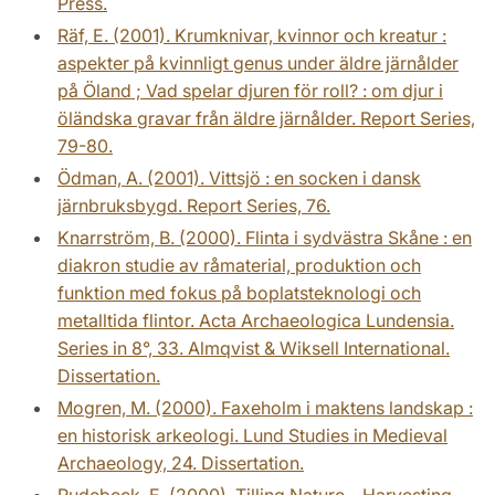
Press.
Räf, E. (2001). Krumknivar, kvinnor och kreatur :
aspekter på kvinnligt genus under äldre järnålder
på Öland ; Vad spelar djuren för roll? : om djur i
öländska gravar från äldre järnålder. Report Series,
79-80.
Ödman, A. (2001). Vittsjö : en socken i dansk
järnbruksbygd. Report Series, 76.
Knarrström, B. (2000). Flinta i sydvästra Skåne : en
diakron studie av råmaterial, produktion och
funktion med fokus på boplatsteknologi och
metalltida flintor. Acta Archaeologica Lundensia.
Series in 8°, 33. Almqvist & Wiksell International.
Dissertation.
Mogren, M. (2000). Faxeholm i maktens landskap :
en historisk arkeologi. Lund Studies in Medieval
Archaeology, 24. Dissertation.
Rudebeck, E. (2000). Tilling Nature – Harvesting