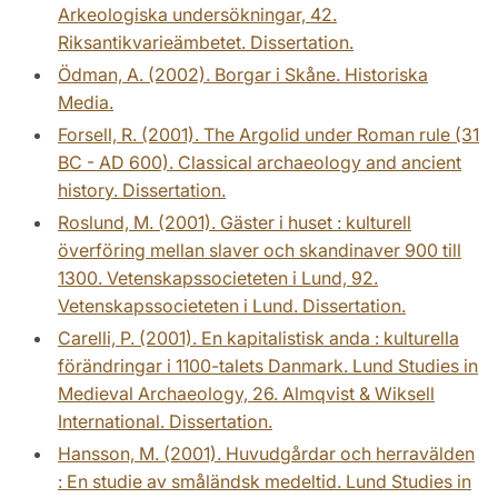
Arkeologiska undersökningar, 42.
Riksantikvarieämbetet. Dissertation.
Ödman, A. (2002). Borgar i Skåne. Historiska
Media.
Forsell, R. (2001). The Argolid under Roman rule (31
BC - AD 600). Classical archaeology and ancient
history. Dissertation.
Roslund, M. (2001). Gäster i huset : kulturell
överföring mellan slaver och skandinaver 900 till
1300. Vetenskapssocieteten i Lund, 92.
Vetenskapssocieteten i Lund. Dissertation.
Carelli, P. (2001). En kapitalistisk anda : kulturella
förändringar i 1100-talets Danmark. Lund Studies in
Medieval Archaeology, 26. Almqvist & Wiksell
International. Dissertation.
Hansson, M. (2001). Huvudgårdar och herravälden
: En studie av småländsk medeltid. Lund Studies in