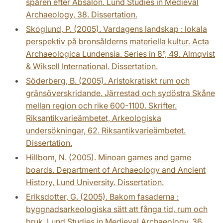
spåren efter Absalon. Lund Studies in Medieval
Archaeology, 38. Dissertation.
Skoglund, P. (2005). Vardagens landskap : lokala
perspektiv på bronsålderns materiella kultur. Acta
Archaeologica Lundensia. Series in 8°, 49. Almqvist
& Wiksell International. Dissertation.
Söderberg, B. (2005). Aristokratiskt rum och
gränsöverskridande. Järrestad och sydöstra Skåne
mellan region och rike 600-1100. Skrifter.
Riksantikvarieämbetet, Arkeologiska
undersökningar, 62. Riksantikvarieämbetet.
Dissertation.
Hillbom, N. (2005). Minoan games and game
boards. Department of Archaeology and Ancient
History, Lund University. Dissertation.
Eriksdotter, G. (2005). Bakom fasaderna :
byggnadsarkeologiska sätt att fånga tid, rum och
bruk. Lund Studies in Medieval Archaeology, 36.