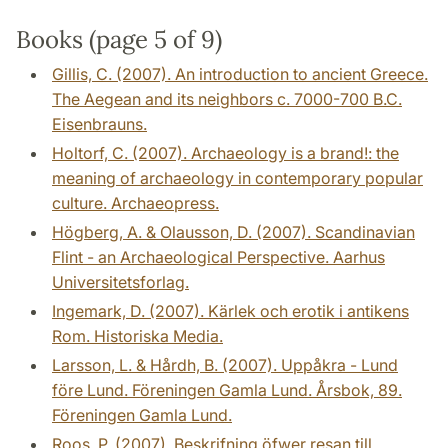
Books (page 5 of 9)
Gillis, C. (2007). An introduction to ancient Greece.
The Aegean and its neighbors c. 7000-700 B.C.
Eisenbrauns.
Holtorf, C. (2007). Archaeology is a brand!: the
meaning of archaeology in contemporary popular
culture. Archaeopress.
Högberg, A. & Olausson, D. (2007). Scandinavian
Flint - an Archaeological Perspective. Aarhus
Universitetsforlag.
Ingemark, D. (2007). Kärlek och erotik i antikens
Rom. Historiska Media.
Larsson, L. & Hårdh, B. (2007). Uppåkra - Lund
före Lund. Föreningen Gamla Lund. Årsbok, 89.
Föreningen Gamla Lund.
Roos, P. (2007). Beskrifning öfwer resan till