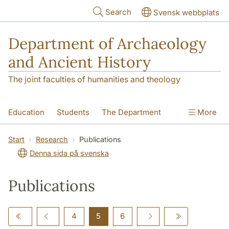
Skip to main content
Search
Svensk webbplats
Department of Archaeology
and Ancient History
The joint faculties of humanities and theology
Education
Students
The Department
More
Research
Contact
Start
Research
Publications
Denna sida på svenska
Publications
4
5
6