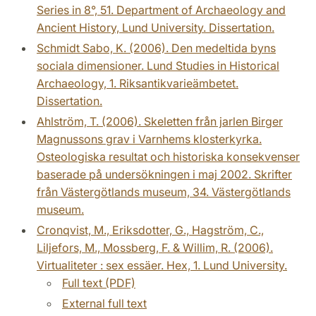
Series in 8°, 51. Department of Archaeology and
Ancient History, Lund University. Dissertation.
Schmidt Sabo, K. (2006). Den medeltida byns
sociala dimensioner. Lund Studies in Historical
Archaeology, 1. Riksantikvarieämbetet.
Dissertation.
Ahlström, T. (2006). Skeletten från jarlen Birger
Magnussons grav i Varnhems klosterkyrka.
Osteologiska resultat och historiska konsekvenser
baserade på undersökningen i maj 2002. Skrifter
från Västergötlands museum, 34. Västergötlands
museum.
Cronqvist, M., Eriksdotter, G., Hagström, C.,
Liljefors, M., Mossberg, F. & Willim, R. (2006).
Virtualiteter : sex essäer. Hex, 1. Lund University.
Full text (PDF)
External full text