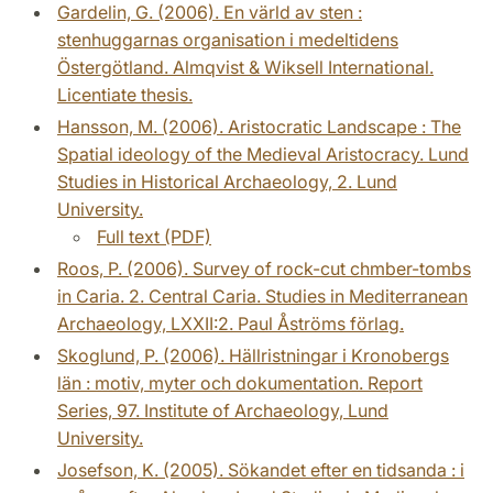
Gardelin, G. (2006). En värld av sten :
stenhuggarnas organisation i medeltidens
Östergötland. Almqvist & Wiksell International.
Licentiate thesis.
Hansson, M. (2006). Aristocratic Landscape : The
Spatial ideology of the Medieval Aristocracy. Lund
Studies in Historical Archaeology, 2. Lund
University.
Full text (PDF)
Roos, P. (2006). Survey of rock-cut chmber-tombs
in Caria. 2. Central Caria. Studies in Mediterranean
Archaeology, LXXII:2. Paul Åströms förlag.
Skoglund, P. (2006). Hällristningar i Kronobergs
län : motiv, myter och dokumentation. Report
Series, 97. Institute of Archaeology, Lund
University.
Josefson, K. (2005). Sökandet efter en tidsanda : i