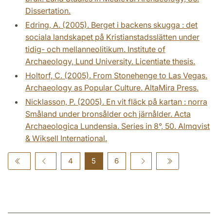
Dissertation.
Edring, A. (2005). Berget i backens skugga : det
sociala landskapet på Kristianstadsslätten under
tidig- och mellanneolitikum. Institute of
Archaeology, Lund University. Licentiate thesis.
Holtorf, C. (2005). From Stonehenge to Las Vegas.
Archaeology as Popular Culture. AltaMira Press.
Nicklasson, P. (2005). En vit fläck på kartan : norra
Småland under bronsålder och järnålder. Acta
Archaeologica Lundensia. Series in 8°, 50. Almqvist
& Wiksell International.
4
5
6