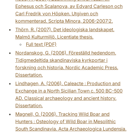
Ephesus och Scalanova, av Edvard Carleson och
Carl Fredrik von Höpken. Utgiven och
kommenterad. Scripta Minora, 2006-2007:2.
Thörn, R. (2007). Det ideologiska landskapet.
Malmö Kulturmiljö. Licentiate thesis.
Full text (PDF)
Nordanskog, G. (2006). Föreställd hedendom.
Tidigmedeltida skandinaviska kyrkportar i
forskning och historia. Nordic Academic Press.
Dissertation.
Lindhagen, A. (2006). Caleacte : Production and
Exchange in a North Sicilian Town c. 500 BC-500
AD. Classical archaeology and ancient history.
Dissertation.
Magnell, O. (2006). Tracking Wild Boar and
Hunters : Osteology of Wild Boar in Mesolithic
South Scandinavia. Acta Archaeologica Lundensia.