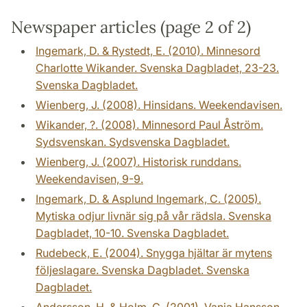
Newspaper articles (page 2 of 2)
Ingemark, D. & Rystedt, E. (2010). Minnesord
Charlotte Wikander. Svenska Dagbladet, 23-23.
Svenska Dagbladet.
Wienberg, J. (2008). Hinsidans. Weekendavisen.
Wikander, ?. (2008). Minnesord Paul Åström.
Sydsvenskan. Sydsvenska Dagbladet.
Wienberg, J. (2007). Historisk runddans.
Weekendavisen, 9-9.
Ingemark, D. & Asplund Ingemark, C. (2005).
Mytiska odjur livnär sig på vår rädsla. Svenska
Dagbladet, 10-10. Svenska Dagbladet.
Rudebeck, E. (2004). Snygga hjältar är mytens
följeslagare. Svenska Dagbladet. Svenska
Dagbladet.
Andersson, H. & Holm, G. (2001). Vanja Hansson,