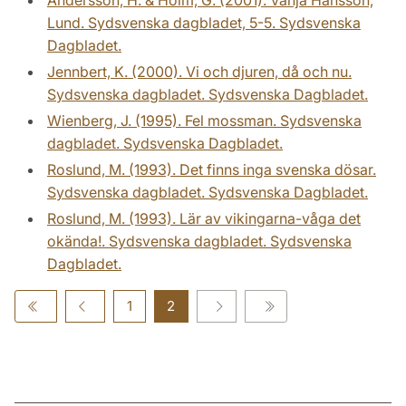
Lund. Sydsvenska dagbladet, 5-5. Sydsvenska
Dagbladet.
Jennbert, K. (2000). Vi och djuren, då och nu.
Sydsvenska dagbladet. Sydsvenska Dagbladet.
Wienberg, J. (1995). Fel mossman. Sydsvenska
dagbladet. Sydsvenska Dagbladet.
Roslund, M. (1993). Det finns inga svenska dösar.
Sydsvenska dagbladet. Sydsvenska Dagbladet.
Roslund, M. (1993). Lär av vikingarna-våga det
okända!. Sydsvenska dagbladet. Sydsvenska
Dagbladet.
1
2