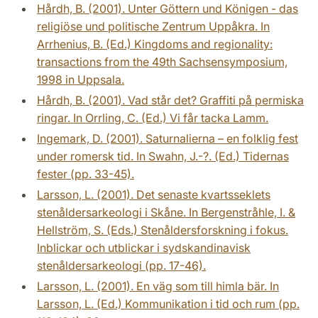
Hårdh, B. (2001). Unter Göttern und Königen - das
religiöse und politische Zentrum Uppåkra. In
Arrhenius, B. (Ed.) Kingdoms and regionality:
transactions from the 49th Sachsensymposium,
1998 in Uppsala.
Hårdh, B. (2001). Vad står det? Graffiti på permiska
ringar. In Orrling, C. (Ed.) Vi får tacka Lamm.
Ingemark, D. (2001). Saturnalierna – en folklig fest
under romersk tid. In Swahn, J.-?. (Ed.) Tidernas
fester (pp. 33-45).
Larsson, L. (2001). Det senaste kvartsseklets
stenåldersarkeologi i Skåne. In Bergenstråhle, I. &
Hellström, S. (Eds.) Stenåldersforskning i fokus.
Inblickar och utblickar i sydskandinavisk
stenåldersarkeologi (pp. 17-46).
Larsson, L. (2001). En väg som till himla bär. In
Larsson, L. (Ed.) Kommunikation i tid och rum (pp.