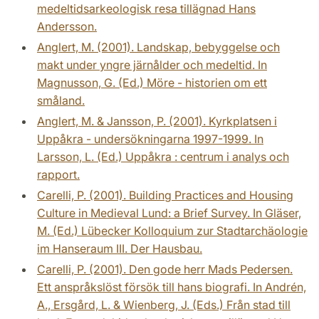
medeltidsarkeologisk resa tillägnad Hans
Andersson.
Anglert, M. (2001). Landskap, bebyggelse och
makt under yngre järnålder och medeltid. In
Magnusson, G. (Ed.) Möre - historien om ett
småland.
Anglert, M. & Jansson, P. (2001). Kyrkplatsen i
Uppåkra - undersökningarna 1997-1999. In
Larsson, L. (Ed.) Uppåkra : centrum i analys och
rapport.
Carelli, P. (2001). Building Practices and Housing
Culture in Medieval Lund: a Brief Survey. In Gläser,
M. (Ed.) Lübecker Kolloquium zur Stadtarchäologie
im Hanseraum III. Der Hausbau.
Carelli, P. (2001). Den gode herr Mads Pedersen.
Ett anspråkslöst försök till hans biografi. In Andrén,
A., Ersgård, L. & Wienberg, J. (Eds.) Från stad till