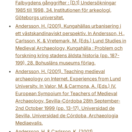
Falbygdens gånggrifter : [D.1] Undersökningar
1985 till 1998, 34. Institutionen för arkeologi,
Göteborgs universitet.
Andersson, H. (2001). Kungahällas urbanisering i
ett västskandinaviskt perspektiv. In Andersson, H.,
Carlsson, K. & Vretemark, M. (Eds.) Lund Studies in
Medieval Archaeology, Kungahälla : Problem och
forskning kring stadens äldsta historia (pp. 187-
199), 28. Bohusläns museums förlag.
Andersson, H. (2001). Teaching medieval
archaeology on Internet. Experiences from Lund
University. In Valor, M. & Carmona, A. (Eds.) IV.
European Sympoium for Teachers of Medieval
Archaeology, Sevilla-Córdoba 28th September-
2nd October 1999 (pp. 13-17). Universidad de
Sevilla, Universidad de Córdoba, Archaeologia
Mediaevalis.
Andersson, H. & Carlsson, K. (2001).