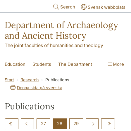
Skip to main content
Search
Svensk webbplats
Department of Archaeology
and Ancient History
The joint faculties of humanities and theology
Education
Students
The Department
More
Research
Contact
Start
Research
Publications
Denna sida på svenska
Publications
27
28
29