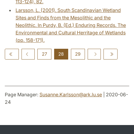
113-124), 82.
Larsson, L. (2001). South Scandinavian Wetland
Sites and Finds from the Mesolithic and the
Neolithic. In Purdy, B. (Ed.) Enduring Records. The
Environmental and Cultural Herritage of Wetlands
(pp. 158-171).
27
28
29
Page Manager:
Susanne.Karlsson
@
ark.lu
.
se
| 2020-06-
24