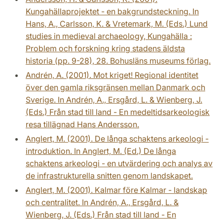
Kungahällaprojektet - en bakgrundsteckning. In
Hans, A., Carlsson, K. & Vretemark, M. (Eds.) Lund
studies in medieval archaeology, Kungahälla :
Problem och forskning kring stadens äldsta
historia (pp. 9-28), 28. Bohusläns museums förlag.
Andrén, A. (2001). Mot kriget! Regional identitet
över den gamla riksgränsen mellan Danmark och
Sverige. In Andrén, A., Ersgård, L. & Wienberg, J.
(Eds.) Från stad till land - En medeltidsarkeologisk
resa tillägnad Hans Andersson.
Anglert, M. (2001). De långa schaktens arkeologi -
introduktion. In Anglert, M. (Ed.) De långa
schaktens arkeologi - en utvärdering och analys av
de infrastrukturella snitten genom landskapet.
Anglert, M. (2001). Kalmar före Kalmar - landskap
och centralitet. In Andrén, A., Ersgård, L. &
Wienberg, J. (Eds.) Från stad till land - En