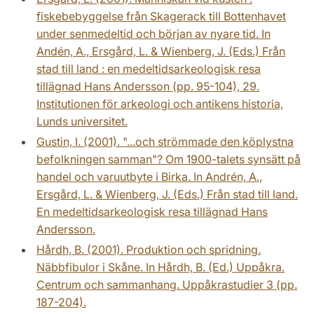
fiskebebyggelse från Skagerack till Bottenhavet
under senmedeltid och början av nyare tid. In
Andén, A., Ersgård, L. & Wienberg, J. (Eds.) Från
stad till land : en medeltidsarkeologisk resa
tillägnad Hans Andersson (pp. 95-104), 29.
Institutionen för arkeologi och antikens historia,
Lunds universitet.
Gustin, I. (2001). "...och strömmade den köplystna
befolkningen samman"? Om 1900-talets synsätt på
handel och varuutbyte i Birka. In Andrén, A.,
Ersgård, L. & Wienberg, J. (Eds.) Från stad till land.
En medeltidsarkeologisk resa tillägnad Hans
Andersson.
Hårdh, B. (2001). Produktion och spridning.
Näbbfibulor i Skåne. In Hårdh, B. (Ed.) Uppåkra.
Centrum och sammanhang. Uppåkrastudier 3 (pp.
187-204).