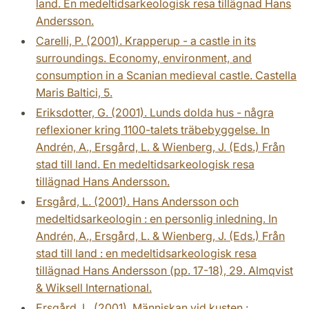
land. En medeltidsarkeologisk resa tillägnad Hans
Andersson.
Carelli, P. (2001). Krapperup - a castle in its
surroundings. Economy, environment, and
consumption in a Scanian medieval castle. Castella
Maris Baltici, 5.
Eriksdotter, G. (2001). Lunds dolda hus - några
reflexioner kring 1100-talets träbebyggelse. In
Andrén, A., Ersgård, L. & Wienberg, J. (Eds.) Från
stad till land. En medeltidsarkeologisk resa
tillägnad Hans Andersson.
Ersgård, L. (2001). Hans Andersson och
medeltidsarkeologin : en personlig inledning. In
Andrén, A., Ersgård, L. & Wienberg, J. (Eds.) Från
stad till land : en medeltidsarkeologisk resa
tillägnad Hans Andersson (pp. 17-18), 29. Almqvist
& Wiksell International.
Ersgård, L. (2001). Människan vid kusten :