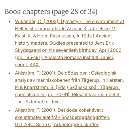
Book chapters (page 28 of 34)
Wikander, C. (2002). Dynasty - The environment of
Hellenistic monarchs. In Ascani, K., abrielsen, V.,
Kvist, K. & Holm Rasmussen, A. (Eds.) Ancient
history matters. Studies presented to Jens Erik
Skydsgaard on his seventieth birthday. April 2002
(pp. 185-191), Analecta Romana Instituti Danici,
suppl. XXX.
Ahlström, T. (2001). De dödas ben : Osteologisk
analys av människobenen från Tågerup. In Karsten,
P. & Knarrström, B. (Eds.) Skånska spår, Tågerup :
specialstudier (pp. 70-81). Riksantikvarieämbetet.
External full text
Ahlström, T. (2001). Det döda kollektivet :
skelettmaterialet från Rössbergagånggriften.
GOTARC. Serie C, Arkeologiska skrifter,