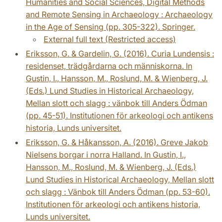
Humanities and Social Sciences, Digital Methods
and Remote Sensing in Archaeology : Archaeology
in the Age of Sensing (pp. 305-322). Springer.
External full text (Restricted access)
Eriksson, G. & Gardelin, G. (2016). Curia Lundensis :
residenset, trädgårdarna och människorna. In
Gustin, I., Hansson, M., Roslund, M. & Wienberg, J.
(Eds.) Lund Studies in Historical Archaeology,
Mellan slott och slagg : vänbok till Anders Ödman
(pp. 45-51). Institutionen för arkeologi och antikens
historia, Lunds universitet.
Eriksson, G. & Håkansson, A. (2016). Greve Jakob
Nielsens borgar i norra Halland. In Gustin, I.,
Hansson, M., Roslund, M. & Wienberg, J. (Eds.)
Lund Studies in Historical Archaeology, Mellan slott
och slagg : Vänbok till Anders Ödman (pp. 53-60).
Institutionen för arkeologi och antikens historia,
Lunds universitet.