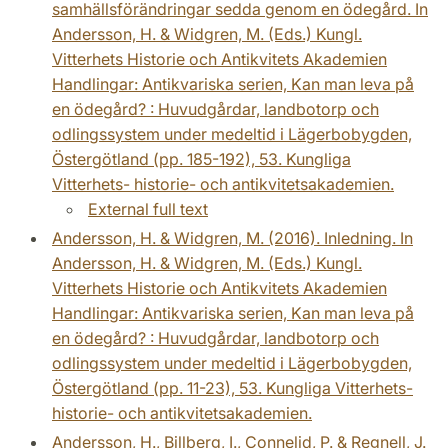
samhällsförändringar sedda genom en ödegård. In
Andersson, H. & Widgren, M. (Eds.) Kungl.
Vitterhets Historie och Antikvitets Akademien
Handlingar: Antikvariska serien, Kan man leva på
en ödegård? : Huvudgårdar, landbotorp och
odlingssystem under medeltid i Lägerbobygden,
Östergötland (pp. 185-192), 53. Kungliga
Vitterhets- historie- och antikvitetsakademien.
External full text
Andersson, H. & Widgren, M. (2016). Inledning. In
Andersson, H. & Widgren, M. (Eds.) Kungl.
Vitterhets Historie och Antikvitets Akademien
Handlingar: Antikvariska serien, Kan man leva på
en ödegård? : Huvudgårdar, landbotorp och
odlingssystem under medeltid i Lägerbobygden,
Östergötland (pp. 11-23), 53. Kungliga Vitterhets-
historie- och antikvitetsakademien.
Andersson, H., Billberg, I., Connelid, P. & Regnell, J.