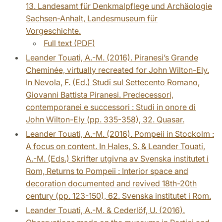
13. Landesamt für Denkmalpflege und Archäologie
Sachsen-Anhalt, Landesmuseum für
Vorgeschichte.
Full text (PDF)
Leander Touati, A.-M. (2016). Piranesi’s Grande
Cheminée, virtually recreated for John Wilton-Ely.
In Nevola, F. (Ed.) Studi sul Settecento Romano,
Giovanni Battista Piranesi. Predecessori,
contemporanei e successori : Studi in onore di
John Wilton-Ely (pp. 335-358), 32. Quasar.
Leander Touati, A.-M. (2016). Pompeii in Stockolm :
A focus on content. In Hales, S. & Leander Touati,
A.-M. (Eds.) Skrifter utgivna av Svenska institutet i
Rom, Returns to Pompeii : Interior space and
decoration documented and revived 18th-20th
century (pp. 123-150), 62. Svenska institutet i Rom.
Leander Touati, A.-M. & Cederlöf, U. (2016).