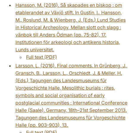
Hansson, M. (2016). Så skapades en biskop : om
etablerandet av Växjö stift. In Gustin, I., Hansson,
M., Roslund, M. & Wienberg, J. (Eds.) Lund Studies
in Historical Archeology, Mellan slott och slagg :
vänbok till Anders Ödman (pp. 75-82), 17.
Institutionen för arkeologi och antikens historia,
Lunds universitet.
Full text (PDF)
Larsson, L. (2016). Final comments. In Grünberg, J.,
Gransch, B., Larsson, L., Orschiedt, J. & Meller, H.
(Eds.) Tagungen des Landesmuseums für
Vorgeschichte Halle, Mesolithic burials : rites,
symbols and social organisation of early
postglacial communities : International Conference
Halle (Saale), Germany, 18th–21st September 2013.
Tagungen des Landesmuseums für Vorgeschichte
Halle (pp. 903-903), 13.
Full text (PDF)