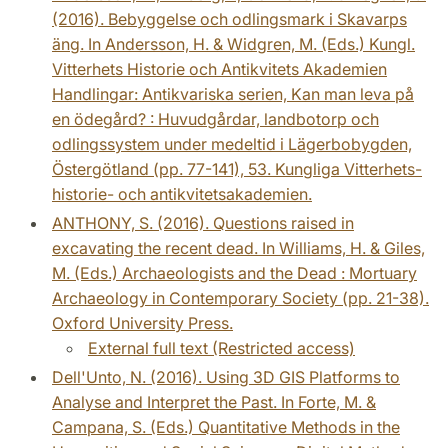
(2016). Bebyggelse och odlingsmark i Skavarps
äng. In Andersson, H. & Widgren, M. (Eds.) Kungl.
Vitterhets Historie och Antikvitets Akademien
Handlingar: Antikvariska serien, Kan man leva på
en ödegård? : Huvudgårdar, landbotorp och
odlingssystem under medeltid i Lägerbobygden,
Östergötland (pp. 77-141), 53. Kungliga Vitterhets-
historie- och antikvitetsakademien.
ANTHONY, S. (2016). Questions raised in
excavating the recent dead. In Williams, H. & Giles,
M. (Eds.) Archaeologists and the Dead : Mortuary
Archaeology in Contemporary Society (pp. 21-38).
Oxford University Press.
External full text (Restricted access)
Dell'Unto, N. (2016). Using 3D GIS Platforms to
Analyse and Interpret the Past. In Forte, M. &
Campana, S. (Eds.) Quantitative Methods in the