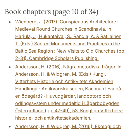
Book chapters (page 10 of 34)
Wienberg, J. (2017). Conspicuous Architecture :
Medieval Round Churches in Scandinavia. In
Harjula, J., Hukantaival, S., Randla, A. & Ratilainen,
T. (Eds.) Sacred Monuments and Practices in the
Baltic Sea Region : New Visits to Old Churches (pp.
2-31). Cambridge Scholars Publishing.
Andersson, H. (2016). Några metodiska frågor. In
Andersson, H. & Widgren, M. (Eds.) Kungl.
Vitterhets Historie och Antikvitets Akademien
Handlingar: Antikvariska serien, Kan man leva på
en ödegård? : Huvudgårdar, landbotorp och
odlingssystem under medeltid i Lägerbobygden,
Östergötland (pp. 47-49), 53. Kungliga Vitterhets-
historie- och antikvitetsakademien.
Andersson, H. & Widgren, M. (2016). Ekologi och