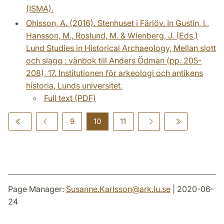
(ISMA).
Ohlsson, A. (2016). Stenhuset i Färlöv. In Gustin, I.,
Hansson, M., Roslund, M. & Wienberg, J. (Eds.)
Lund Studies in Historical Archaeology, Mellan slott
och slagg : vänbok till Anders Ödman (pp. 205-
208), 17. Institutionen för arkeologi och antikens
historia, Lunds universitet.
Full text (PDF)
9
10
11
Page Manager:
Susanne.Karlsson
@
ark.lu
.
se
| 2020-06-
24