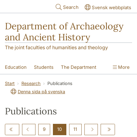
Skip to main content
Search
Svensk webbplats
Department of Archaeology
and Ancient History
The joint faculties of humanities and theology
Education
Students
The Department
More
Research
Contact
Start
Research
Publications
Denna sida på svenska
Publications
9
10
11