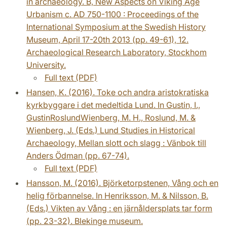
in archaeology. B, New Aspects on Viking Age
Urbanism c. AD 750-1100 : Proceedings of the
International Symposium at the Swedish History
Museum, April 17-20th 2013 (pp. 49-61), 12.
Archaeological Research Laboratory, Stockhom
University.
Full text (PDF)
Hansen, K. (2016). Toke och andra aristokratiska
kyrkbyggare i det medeltida Lund. In Gustin, I.,
GustinRoslundWienberg, M. H., Roslund, M. &
Wienberg, J. (Eds.) Lund Studies in Historical
Archaeology, Mellan slott och slagg : Vänbok till
Anders Ödman (pp. 67-74).
Full text (PDF)
Hansson, M. (2016). Björketorpstenen, Vång och en
helig förbannelse. In Henriksson, M. & Nilsson, B.
(Eds.) Vikten av Vång : en järnåldersplats tar form
(pp. 23-32). Blekinge museum.