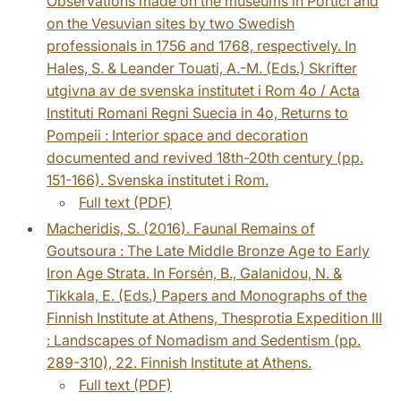
Observations made on the museums in Portici and
on the Vesuvian sites by two Swedish
professionals in 1756 and 1768, respectively. In
Hales, S. & Leander Touati, A.-M. (Eds.) Skrifter
utgivna av de svenska institutet i Rom 4o / Acta
Instituti Romani Regni Suecia in 4o, Returns to
Pompeii : Interior space and decoration
documented and revived 18th-20th century (pp.
151-166). Svenska institutet i Rom.
Full text (PDF)
Macheridis, S. (2016). Faunal Remains of
Goutsoura : The Late Middle Bronze Age to Early
Iron Age Strata. In Forsén, B., Galanidou, N. &
Tikkala, E. (Eds.) Papers and Monographs of the
Finnish Institute at Athens, Thesprotia Expedition III
: Landscapes of Nomadism and Sedentism (pp.
289-310), 22. Finnish Institute at Athens.
Full text (PDF)