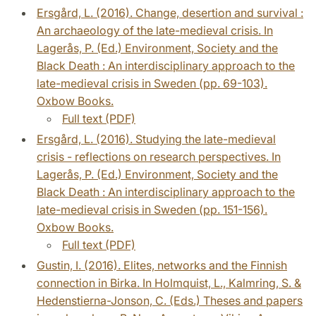
Ersgård, L. (2016). Change, desertion and survival :
An archaeology of the late-medieval crisis. In
Lagerås, P. (Ed.) Environment, Society and the
Black Death : An interdisciplinary approach to the
late-medieval crisis in Sweden (pp. 69-103).
Oxbow Books.
Full text (PDF)
Ersgård, L. (2016). Studying the late-medieval
crisis - reflections on research perspectives. In
Lagerås, P. (Ed.) Environment, Society and the
Black Death : An interdisciplinary approach to the
late-medieval crisis in Sweden (pp. 151-156).
Oxbow Books.
Full text (PDF)
Gustin, I. (2016). Elites, networks and the Finnish
connection in Birka. In Holmquist, L., Kalmring, S. &
Hedenstierna-Jonson, C. (Eds.) Theses and papers