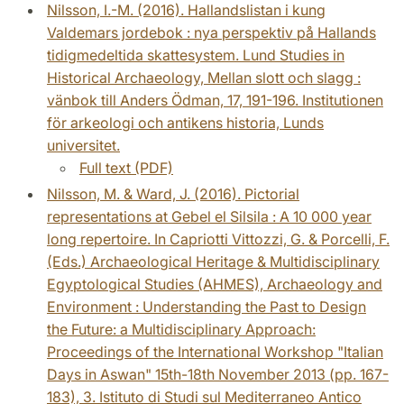
Nilsson, I.-M. (2016). Hallandslistan i kung
Valdemars jordebok : nya perspektiv på Hallands
tidigmedeltida skattesystem. Lund Studies in
Historical Archaeology, Mellan slott och slagg :
vänbok till Anders Ödman, 17, 191-196. Institutionen
för arkeologi och antikens historia, Lunds
universitet.
Full text (PDF)
Nilsson, M. & Ward, J. (2016). Pictorial
representations at Gebel el Silsila : A 10 000 year
long repertoire. In Capriotti Vittozzi, G. & Porcelli, F.
(Eds.) Archaeological Heritage & Multidisciplinary
Egyptological Studies (AHMES), Archaeology and
Environment : Understanding the Past to Design
the Future: a Multidisciplinary Approach:
Proceedings of the International Workshop "Italian
Days in Aswan" 15th-18th November 2013 (pp. 167-
183), 3. Istituto di Studi sul Mediterraneo Antico