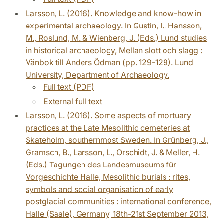
Larsson, L. (2016). Knowledge and know-how in
experimental archaeology. In Gustin, I., Hansson,
M., Roslund, M. & Wienberg, J. (Eds.) Lund studies
in historical archaeology, Mellan slott och slagg :
Vänbok till Anders Ödman (pp. 129-129). Lund
University, Department of Archaeology.
Full text (PDF)
External full text
Larsson, L. (2016). Some aspects of mortuary
practices at the Late Mesolithic cemeteries at
Skateholm, southernmost Sweden. In Grünberg, J.,
Gramsch, B., Larsson, L., Orschidt, J. & Meller, H.
(Eds.) Tagungen des Landesmuseums für
Vorgeschichte Halle, Mesolithic burials : rites,
symbols and social organisation of early
postglacial communities : international conference,
Halle (Saale), Germany, 18th-21st September 2013,