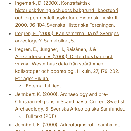
Ingemark, D. (2000). Kontrafaktisk
historieskrivning och dess bakgrund i kaosteori
och experimentell psykologi. Historisk Tidskrift,
2000, 96-104. Svenska Historiska Foreningen.
Iregren, E. (2000). Kan samerna lita på Sveriges
arkeologer?. Samefolket, 5.
Iregren, E., Jungner, H., Räisänen, J. &
Alexandersen, V. (2000). Dieten hos barn och
vuxna i Westerhus : data från spårämnen,
kolisotoper och odontologi. Hikuin, 27, 179-202.
Forlaget Hikuin.
External full text
Jennbert, K. (2000). Archaeology and pre-
Christian religions in Scandinavia. Current Swedish
Archaeology, 8. Svenska Arkeologiska Samfundet.
Full text (PDF)
Jennbert, K. (2000). Arkeologins roll i samhället.