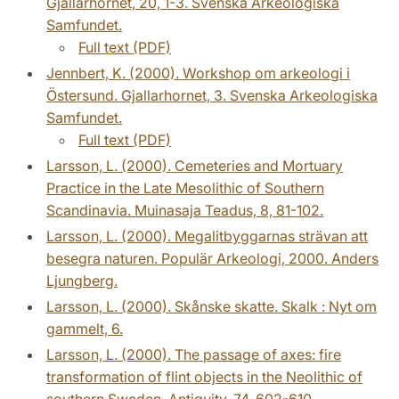
Gjallarhornet, 20, 1-3. Svenska Arkeologiska
Samfundet.
Full text (PDF)
Jennbert, K. (2000). Workshop om arkeologi i
Östersund. Gjallarhornet, 3. Svenska Arkeologiska
Samfundet.
Full text (PDF)
Larsson, L. (2000). Cemeteries and Mortuary
Practice in the Late Mesolithic of Southern
Scandinavia. Muinasaja Teadus, 8, 81-102.
Larsson, L. (2000). Megalitbyggarnas strävan att
besegra naturen. Populär Arkeologi, 2000. Anders
Ljungberg.
Larsson, L. (2000). Skånske skatte. Skalk : Nyt om
gammelt, 6.
Larsson, L. (2000). The passage of axes: fire
transformation of flint objects in the Neolithic of
southern Sweden. Antiquity, 74, 602-610.