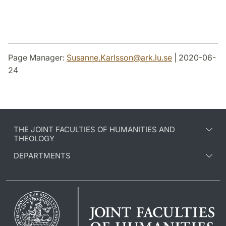
Page Manager:
Susanne.Karlsson
@
ark.lu
.
se
| 2020-06-
24
THE JOINT FACULTIES OF HUMANITIES AND
THEOLOGY
DEPARTMENTS