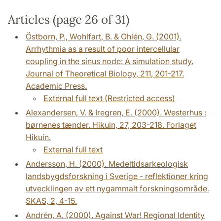
Articles (page 26 of 31)
Östborn, P., Wohlfart, B. & Ohlén, G. (2001).
Arrhythmia as a result of poor intercellular
coupling in the sinus node: A simulation study.
Journal of Theoretical Biology, 211, 201-217.
Academic Press.
External full text (Restricted access)
Alexandersen, V. & Iregren, E. (2000). Westerhus :
børnenes tænder. Hikuin, 27, 203-218. Forlaget
Hikuin.
External full text
Andersson, H. (2000). Medeltidsarkeologisk
landsbygdsforskning i Sverige - reflektioner kring
utvecklingen av ett nygammalt forskningsområde.
SKAS, 2, 4-15.
Andrén, A. (2000). Against War! Regional Identity