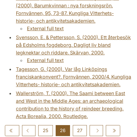
(2000). Barumkvinnan : nya forskningsrön.
Fornvännen, 95, 73-87. Kungliga Vitterhets-
historie- och antikvitetsakademien.
External full text
Svensson, E. & Pettersson, S. (2000). Ett återbesök
på Edsholms fogdeborg. Dagligt liv bland
legknektar och riddare. Skärvan, 2000.
External full text
Tagesson, G. (2000). Var låg Linköpings
franciskankonvent?. Fornvännen, 2000/4. Kungliga
Vitterhets- historie- och antikvitetsakademien.
Wallerström, T. (2000). The Saami between East
and West in the Middle Ages: an archaeological
contribution to the history of reindeer breeding.
Acta Borealia, 2000. Routledge.
25
26
27