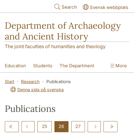
Skip to main content
Search
Svensk webbplats
Department of Archaeology
and Ancient History
The joint faculties of humanities and theology
Education
Students
The Department
More
Research
Contact
Start
Research
Publications
Denna sida på svenska
Publications
25
26
27