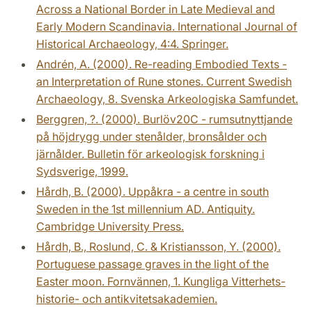
Across a National Border in Late Medieval and
Early Modern Scandinavia. International Journal of
Historical Archaeology, 4:4. Springer.
Andrén, A. (2000). Re-reading Embodied Texts -
an Interpretation of Rune stones. Current Swedish
Archaeology, 8. Svenska Arkeologiska Samfundet.
Berggren, ?. (2000). Burlöv20C - rumsutnyttjande
på höjdrygg under stenålder, bronsålder och
järnålder. Bulletin för arkeologisk forskning i
Sydsverige, 1999.
Hårdh, B. (2000). Uppåkra - a centre in south
Sweden in the 1st millennium AD. Antiquity.
Cambridge University Press.
Hårdh, B., Roslund, C. & Kristiansson, Y. (2000).
Portuguese passage graves in the light of the
Easter moon. Fornvännen, 1. Kungliga Vitterhets-
historie- och antikvitetsakademien.