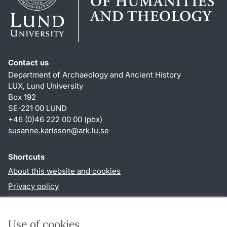
Contact us
Department of Archaeology and Ancient History
LUX, Lund University
Box 192
SE-221 00 LUND
+46 (0)46 222 00 00 (pbx)
susanne.karlsson
@
ark.lu
.
se
Shortcuts
About this website and cookies
Privacy policy
Accessibility
TYPO3-login
Use of cookies