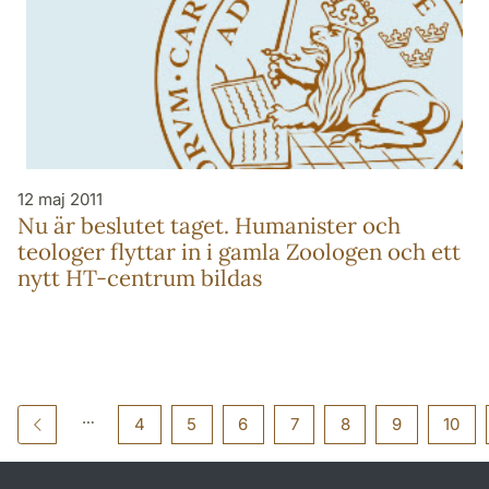
12 maj 2011
Nu är beslutet taget. Humanister och
teologer flyttar in i gamla Zoologen och ett
nytt HT-centrum bildas
4
5
6
7
8
9
10