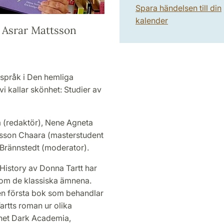
Spara händelsen till din
kalender
Asrar Mattsson
språk i Den hemliga
i kallar skönhet: Studier av
 (redaktör), Nene Agneta
tsson Chaara (masterstudent
a Brännstedt (moderator).
History av Donna Tartt har
inom de klassiska ämnena.
den första bok som behandlar
rtts roman ur olika
net Dark Academia,