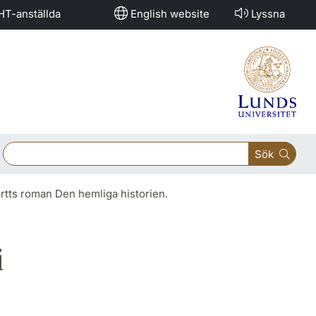
HT-anställda
English website
Lyssna
Sök
artts roman Den hemliga historien.
i