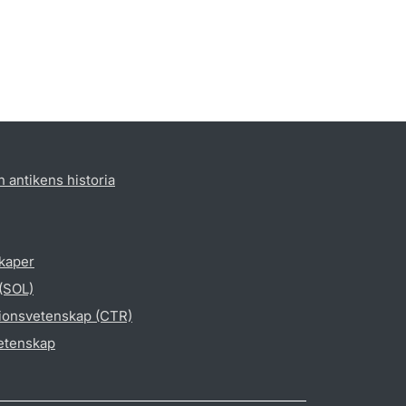
h antikens historia
skaper
 (SOL)
gionsvetenskap (CTR)
vetenskap