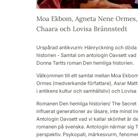
Moa Ekbom, Agneta Nene Ormes, 
Chaara och Lovisa Brännstedt
Urspårad antikvurm: Hänryckning och döda 
historien - Samtal om antologin Oavsett vad v
Donna Tartts roman Den hemliga historien.
Välkommen till ett samtal mellan Moa Ekbom
Ormes (medverkande författare), Asrar Mat
i antikens kultur och samhällsliv) och Lovis
Romanen Den hemliga historien/ The Secret 
influerat generationer av läsare, inte minst 
Antologin Oavsett vad vi kallar skönhet är 
romanen på svenska. Antologin närmar sig Ta
perspektiv. Psykopati, märkesvurm, fenome