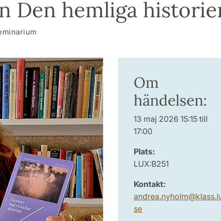
n Den hemliga historie
eminarium
Om
händelsen:
13 maj 2026 15:15 till
17:00
Plats:
LUX:B251
Kontakt:
andrea.nyholm
@
klass.l
se