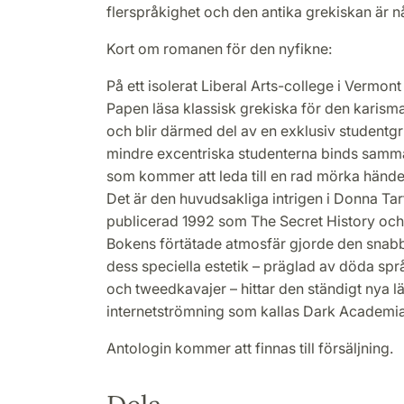
flerspråkighet och den antika grekiskan är
Kort om romanen för den nyfikne:
På ett isolerat Liberal Arts-college i Vermon
Papen läsa klassisk grekiska för den karism
och blir därmed del av en exklusiv studentgr
mindre excentriska studenterna binds samma
som kommer att leda till en rad mörka händel
Det är den huvudsakliga intrigen i Donna Tar
publicerad 1992 som The Secret History och ö
Bokens förtätade atmosfär gjorde den snabbt
dess speciella estetik – präglad av döda sp
och tweedkavajer – hittar den ständigt nya l
internetströmning som kallas Dark Academia
Antologin kommer att finnas till försäljning.