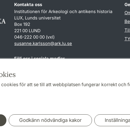
Kontakta oss
Ge
Institutionen för Arkeologi och antikens historia
Om
LUX, Lunds universitet
Be
Box 192
Ti
221 00 LUND
046-222 00 00 (vxl)
TY
susanne.karlsson
@
ark.lu
.
se
Följ oss i sociala medier
Facebook
Instagram
okies
cookies för att se till att webbplatsen fungerar korrekt och fö
Samarbeten och nätverk
Godkänn nödvändiga kakor
Inställning