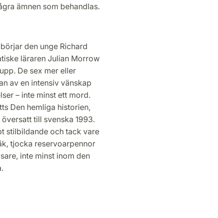
 några ämnen som behandlas.
t börjar den unge Richard
atiske läraren Julian Morrow
upp. De sex mer eller
n av en intensiv vänskap
ser – inte minst ett mord.
tts Den hemliga historien,
versatt till svenska 1993.
 stilbildande och tack vare
råk, tjocka reservoarpennor
äsare, inte minst inom den
.