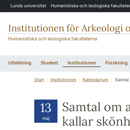
Hoppa till huvudinnehåll
Lunds universitet
Humanistiska och teologiska fakultete
Institutionen för Arkeologi 
Humanistiska och teologiska fakulteterna
Utbildning
Student
Institutionen
Forskning
Start
Institutionen
Kalendarium
Samtal 
Samtal om a
13
kallar skön
maj