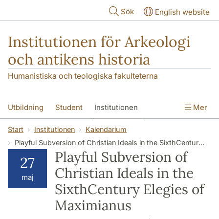
Hoppa till huvudinnehåll
Sök
English website
Institutionen för Arkeologi
och antikens historia
Humanistiska och teologiska fakulteterna
Utbildning
Student
Institutionen
Mer
Forskning
Kontakt
Start
Institutionen
Kalendarium
Playful Subversion of Christian Ideals in the SixthCentury Elegies of Maximianus
Playful Subversion of
27
Christian Ideals in the
maj
SixthCentury Elegies of
Maximianus