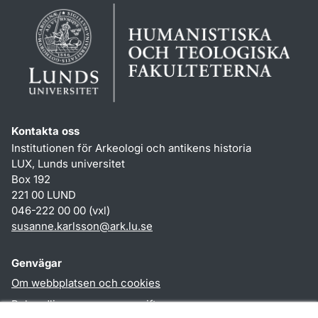
Kontakta oss
Institutionen för Arkeologi och antikens historia
LUX, Lunds universitet
Box 192
221 00 LUND
046-222 00 00 (vxl)
susanne.karlsson
@
ark.lu
.
se
Genvägar
Om webbplatsen och cookies
Behandling av personuppgifter