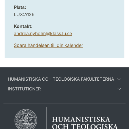
Plats:
LUX:A126
Kontakt:
andrea.nyholm
@
klass.lu
.
se
Spara händelsen till din kalender
HUMANISTISKA OCH TEOLOGISKA FAKULTETERNA
INSTITUTIONER