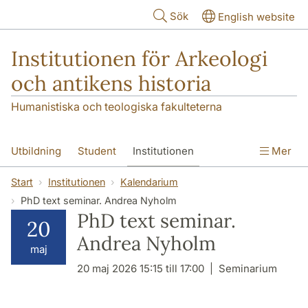
Hoppa till huvudinnehåll
Sök
English website
Institutionen för Arkeologi
och antikens historia
Humanistiska och teologiska fakulteterna
Utbildning
Student
Institutionen
Mer
Forskning
Kontakt
Start
Institutionen
Kalendarium
PhD text seminar. Andrea Nyholm
PhD text seminar.
20
Andrea Nyholm
maj
20 maj 2026 15:15 till 17:00
Seminarium