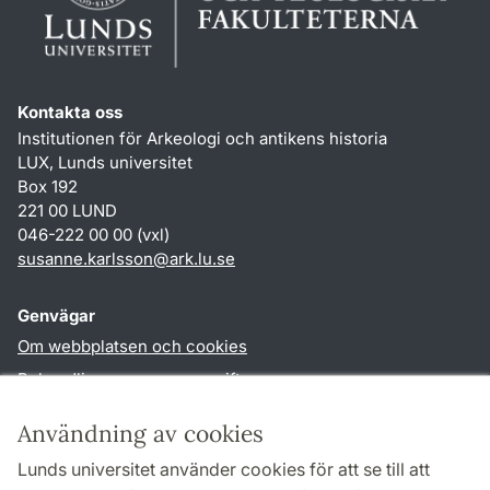
Kontakta oss
Institutionen för Arkeologi och antikens historia
LUX, Lunds universitet
Box 192
221 00 LUND
046-222 00 00 (vxl)
susanne.karlsson
@
ark.lu
.
se
Genvägar
Om webbplatsen och cookies
Behandling av personuppgifter
Tillgänglighetsredogörelse
Användning av cookies
TYPO3-login
Lunds universitet använder cookies för att se till att