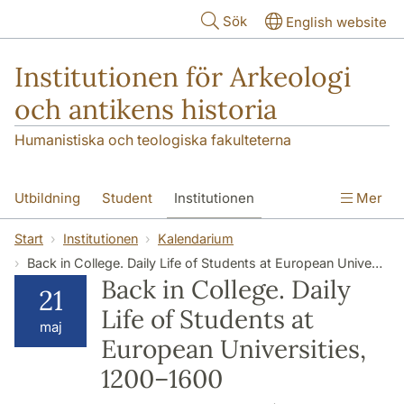
Hoppa till huvudinnehåll
Sök
English website
Institutionen för Arkeologi
och antikens historia
Humanistiska och teologiska fakulteterna
Utbildning
Student
Institutionen
Mer
Forskning
Kontakt
Start
Institutionen
Kalendarium
Back in College. Daily Life of Students at European Universities, 1200–1600
Back in College. Daily
21
Life of Students at
maj
European Universities,
1200–1600