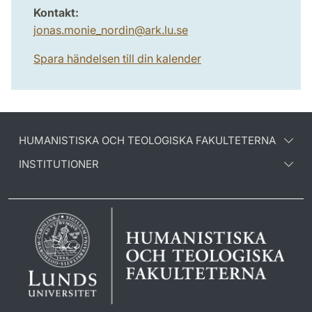
Kontakt:
jonas.monie_nordin
@
ark.lu
.
se
Spara händelsen till din kalender
HUMANISTISKA OCH TEOLOGISKA FAKULTETERNA
INSTITUTIONER