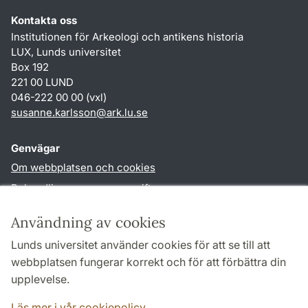
Kontakta oss
Institutionen för Arkeologi och antikens historia
LUX, Lunds universitet
Box 192
221 00 LUND
046-222 00 00 (vxl)
susanne.karlsson
@
ark.lu
.
se
Genvägar
Om webbplatsen och cookies
Behandling av personuppgifter
Tillgänglighetsredogörelse
Användning av cookies
TYPO3-login
Lunds universitet använder cookies för att se till att
webbplatsen fungerar korrekt och för att förbättra din
Följ oss i sociala medier
upplevelse.
Facebook
Instagram
Läs mer i vår cookiepolicy