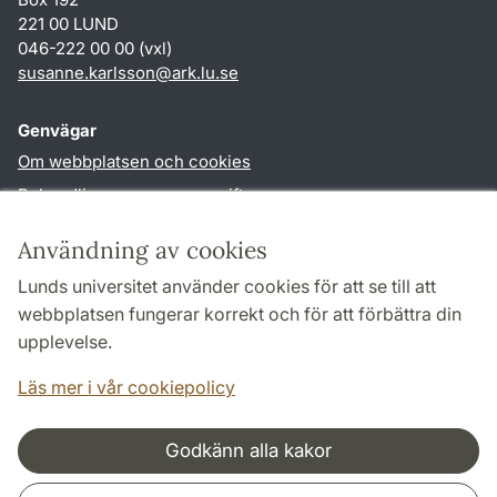
221 00 LUND
046-222 00 00 (vxl)
susanne.karlsson
@
ark.lu
.
se
Genvägar
Om webbplatsen och cookies
Behandling av personuppgifter
Tillgänglighetsredogörelse
Användning av cookies
TYPO3-login
Lunds universitet använder cookies för att se till att
webbplatsen fungerar korrekt och för att förbättra din
Följ oss i sociala medier
upplevelse.
Facebook
Instagram
Läs mer i vår cookiepolicy
Godkänn alla kakor
Samarbeten och nätverk