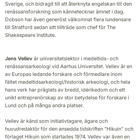
Sverige, och bidragit till att återknyta engelskan till den
renässansforskning som kännetecknar ämnet i dag.
Dobson har även generöst välkomnat flera lundensare
till Stratford sedan sitt tillträde som chef för The
Shakespeare Institute.
Jens Vellev
är universitetslektor i medeltids- och
renässansarkeologi vid Aarhus Universitet. Vellev är en
av Europas ledande forskare och förmedlare inom
fältet medeltidsarkeologi/historisk arkeologi, och hela
hans verk har präglats av bredd, idérikedom och ett
unikt entreprenörskap av stor betydelse för forskare i
Lund och på många andra platser.
Vellev är känd som initiativtagare, ägare och
huvudredaktör för den ansedda tidskriften ”Hikuin” och
förlaget Hikuin som startades 1974. Vellev var även en