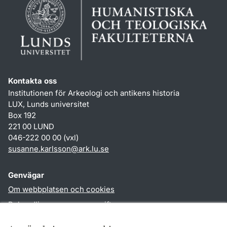
Kontakta oss
Institutionen för Arkeologi och antikens historia
LUX, Lunds universitet
Box 192
221 00 LUND
046-222 00 00 (vxl)
susanne.karlsson
@
ark.lu
.
se
Genvägar
Om webbplatsen och cookies
Behandling av personuppgifter
Tillgänglighetsredogörelse