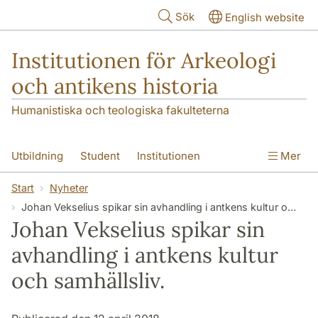
Hoppa till huvudinnehåll
Sök
English website
Institutionen för Arkeologi
och antikens historia
Humanistiska och teologiska fakulteterna
Utbildning
Student
Institutionen
Mer
Forskning
Kontakt
Start
Nyheter
Johan Vekselius spikar sin avhandling i antkens kultur och samhällsliv.
Johan Vekselius spikar sin
avhandling i antkens kultur
och samhällsliv.