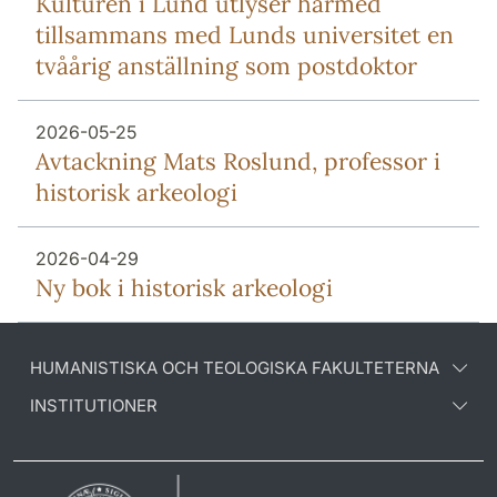
Kulturen i Lund utlyser härmed
tillsammans med Lunds universitet en
tvåårig anställning som postdoktor
2026-05-25
Avtackning Mats Roslund, professor i
historisk arkeologi
2026-04-29
Ny bok i historisk arkeologi
HUMANISTISKA OCH TEOLOGISKA FAKULTETERNA
INSTITUTIONER