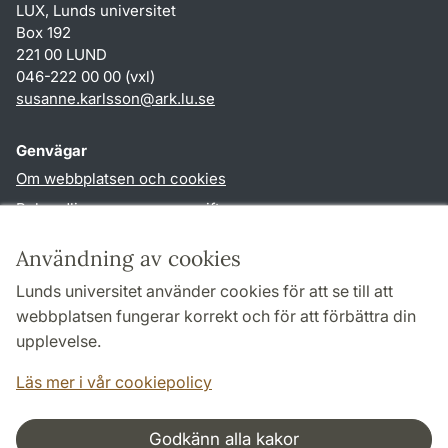
LUX, Lunds universitet
Box 192
221 00 LUND
046-222 00 00 (vxl)
susanne.karlsson
@
ark.lu
.
se
Genvägar
Om webbplatsen och cookies
Behandling av personuppgifter
Tillgänglighetsredogörelse
Användning av cookies
TYPO3-login
Lunds universitet använder cookies för att se till att
webbplatsen fungerar korrekt och för att förbättra din
Följ oss i sociala medier
upplevelse.
Facebook
Instagram
Läs mer i vår cookiepolicy
Godkänn alla kakor