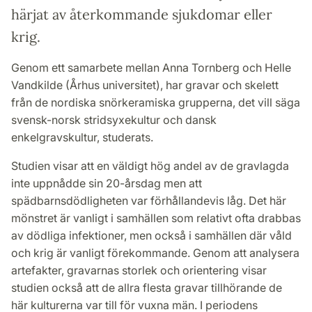
härjat av återkommande sjukdomar eller
krig.
Genom ett samarbete mellan Anna Tornberg och Helle
Vandkilde (Århus universitet), har gravar och skelett
från de nordiska snörkeramiska grupperna, det vill säga
svensk-norsk stridsyxekultur och dansk
enkelgravskultur, studerats.
Studien visar att en väldigt hög andel av de gravlagda
inte uppnådde sin 20-årsdag men att
spädbarnsdödligheten var förhållandevis låg. Det här
mönstret är vanligt i samhällen som relativt ofta drabbas
av dödliga infektioner, men också i samhällen där våld
och krig är vanligt förekommande. Genom att analysera
artefakter, gravarnas storlek och orientering visar
studien också att de allra flesta gravar tillhörande de
här kulturerna var till för vuxna män. I periodens