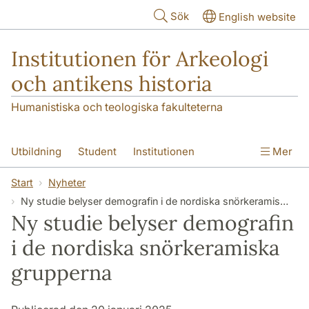
Hoppa till huvudinnehåll
Sök
English website
Institutionen för Arkeologi
och antikens historia
Humanistiska och teologiska fakulteterna
Utbildning
Student
Institutionen
Mer
Forskning
Kontakt
Start
Nyheter
Ny studie belyser demografin i de nordiska snörkeramiska grupperna
Ny studie belyser demografin
i de nordiska snörkeramiska
grupperna